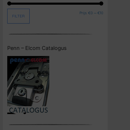
Min. prijs
Max. prijs
Prijs:
€0
—
€10
FILTER
Penn – Elcom Catalogus