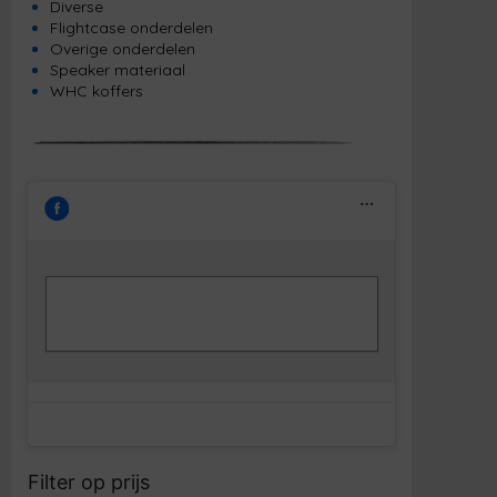
Diverse
Flightcase onderdelen
Overige onderdelen
Speaker materiaal
WHC koffers
Klik om marketing cookies te accepteren
Facebook
en deze inhoud in te schakelen
Filter op prijs