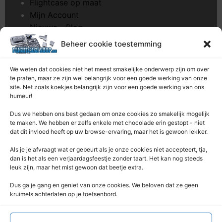
Flightcase op maat
Mijn Account
Nieuws – Blog
Onderhoud pagina
Beheer cookie toestemming
Over ons
Privacybeleid
We weten dat cookies niet het meest smakelijke onderwerp zijn om over
Retourrecht
te praten, maar ze zijn wel belangrijk voor een goede werking van onze
site. Net zoals koekjes belangrijk zijn voor een goede werking van ons
Winkelwagen
humeur!
Zaagservice – CNC
Dus we hebben ons best gedaan om onze cookies zo smakelijk mogelijk
Contacteer Ons
te maken. We hebben er zelfs enkele met chocolade erin gestopt - niet
dat dit invloed heeft op uw browse-ervaring, maar het is gewoon lekker.
Deze Webshop is onderdeel van:
Als je je afvraagt ​​wat er gebeurt als je onze cookies niet accepteert, tja,
Rentek BV – Protekt
dan is het als een verjaardagsfeestje zonder taart. Het kan nog steeds
leuk zijn, maar het mist gewoon dat beetje extra.
Nieuwpoortlaan 21 / 1
3600 Genk
Dus ga je gang en geniet van onze cookies. We beloven dat ze geen
kruimels achterlaten op je toetsenbord.
Limburg – België
+32 (0) 89 / 44 92 07
info@flightcaseshop.be