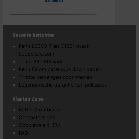
Recente berichten
Penn L3000-7 en C1351-stack
koppelsysteem
Tente 360 FIX wiel
Penn Elcom catalogus downloaden
Trimite vervangen door warnex
Legendarische garantie van pelicases
Klanten Zone
B2B – Groothandel
Contacteer ons
Cookiebeleid (EU)
FAQ