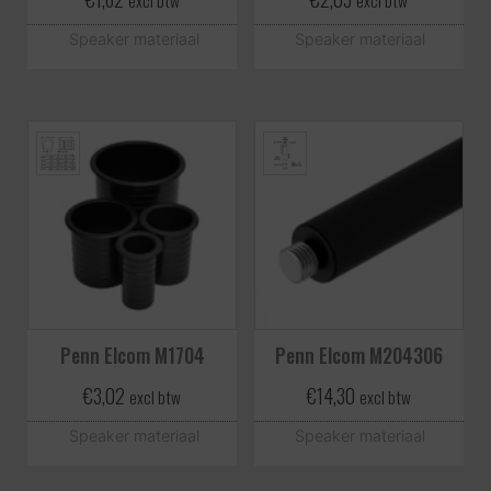
Speaker materiaal
Speaker materiaal
Penn Elcom M1704
Penn Elcom M204306
€
3,02
€
14,30
excl btw
excl btw
Speaker materiaal
Speaker materiaal