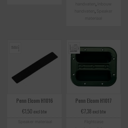
,
handvaten
Inbouw
,
handvaten
Speaker
materiaal
Penn Elcom H1016
Penn Elcom H1017
€
1,50
€
7,38
excl btw
excl btw
Speaker materiaal
Flightcase