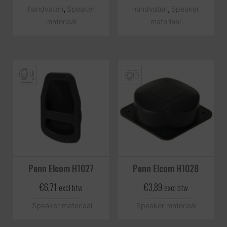
,
,
handvaten
Speaker
handvaten
Speaker
materiaal
materiaal
Penn Elcom H1027
Penn Elcom H1028
€
6,71
€
3,89
excl btw
excl btw
Speaker materiaal
Speaker materiaal