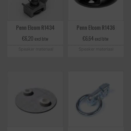
Penn Elcom R1434
Penn Elcom R1436
€
6,20
€
6,64
excl btw
excl btw
Speaker materiaal
Speaker materiaal