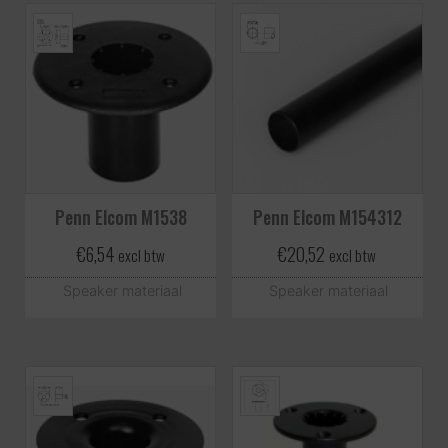
Penn Elcom M1538
Penn Elcom M154312
€
6,54
€
20,52
excl btw
excl btw
Speaker materiaal
Speaker materiaal