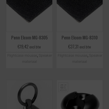
Penn Elcom MG-8305
Penn Elcom MG-8310
€
19,42
€
37,31
excl btw
excl btw
,
,
Flightcase mousse
Speaker
Flightcase mousse
Speaker
materiaal
materiaal