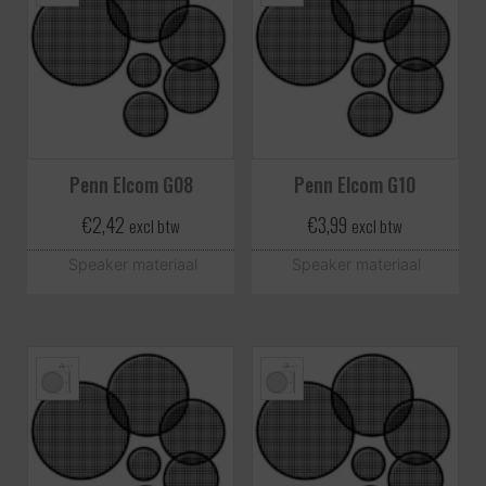
Penn Elcom G08
Penn Elcom G10
€
2,42
€
3,99
excl btw
excl btw
Speaker materiaal
Speaker materiaal