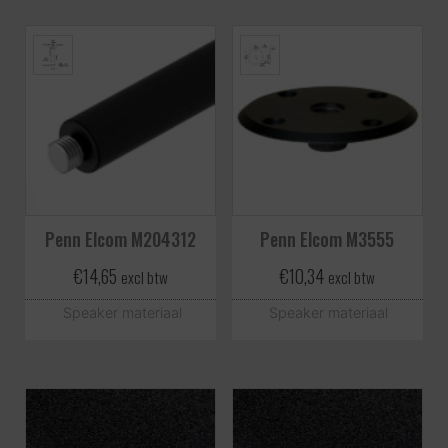
Penn Elcom M204312
Penn Elcom M3555
€
14,65
€
10,34
excl btw
excl btw
Speaker materiaal
Speaker materiaal