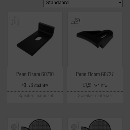
Penn Elcom G0710
Penn Elcom G0727
€
0,76
€
1,99
excl btw
excl btw
Speaker materiaal
Speaker materiaal