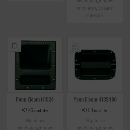
,
handvaten
Inbouw
,
handvaten
Speaker
materiaal
Penn Elcom H1024
Penn Elcom H102490
€
7,46
€
7,89
excl btw
excl btw
Flightcase
Flightcase
,
,
handvaten
Inbouw
handvaten
Inbouw