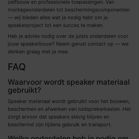
zelfbouw en professionele toepassingen. Van
montageonderdelen tot beschermingscomponenten
— wij bieden alles wat je nodig hebt om je
speakerproject tot een succes te maken.
Heb je advies nodig over de juiste onderdelen voor
jouw speakerbouw? Neem gerust contact op — we
denken graag met je mee.
FAQ
Waarvoor wordt speaker materiaal
gebruikt?
Speaker materiaal wordt gebruikt voor het bouwen,
beschermen en afwerken van luidsprekerkasten. Het
zorgt ervoor dat speakers stevig blijven en
beschermd zijn tijdens gebruik en transport.
Welke onderdelen heb je nodig om