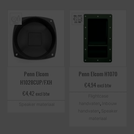
Penn Elcom
Penn Elcom H1070
H1028CUP/FXH
€
4,94
excl btw
€
4,42
excl btw
Flightcase
,
handvaten
Inbouw
Speaker materiaal
,
handvaten
Speaker
materiaal