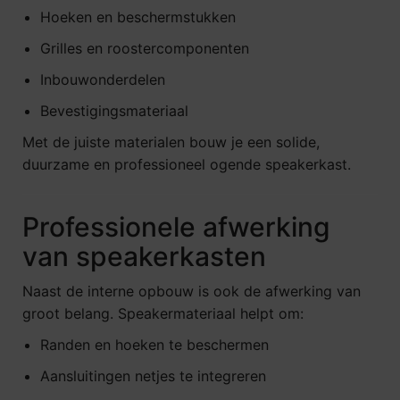
Hoeken en beschermstukken
Grilles en roostercomponenten
Inbouwonderdelen
Bevestigingsmateriaal
Met de juiste materialen bouw je een solide,
duurzame en professioneel ogende speakerkast.
Professionele afwerking
van speakerkasten
Naast de interne opbouw is ook de afwerking van
groot belang. Speakermateriaal helpt om:
Randen en hoeken te beschermen
Aansluitingen netjes te integreren