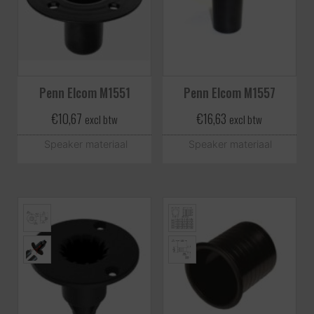
Penn Elcom M1551
Penn Elcom M1557
€
10,67
€
16,63
excl btw
excl btw
Speaker materiaal
Speaker materiaal