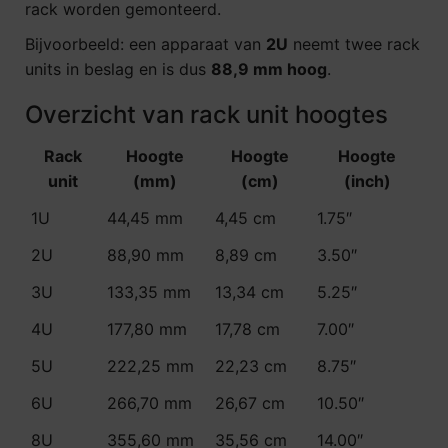
rack worden gemonteerd.
Bijvoorbeeld: een apparaat van
2U
neemt twee rack
units in beslag en is dus
88,9 mm hoog
.
Overzicht van rack unit hoogtes
Rack
Hoogte
Hoogte
Hoogte
unit
(mm)
(cm)
(inch)
1U
44,45 mm
4,45 cm
1.75″
2U
88,90 mm
8,89 cm
3.50″
3U
133,35 mm
13,34 cm
5.25″
4U
177,80 mm
17,78 cm
7.00″
5U
222,25 mm
22,23 cm
8.75″
6U
266,70 mm
26,67 cm
10.50″
8U
355,60 mm
35,56 cm
14.00″