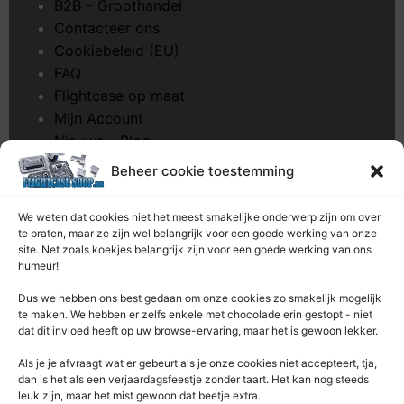
B2B – Groothandel
Contacteer ons
Cookiebeleid (EU)
FAQ
Flightcase op maat
Mijn Account
Nieuws – Blog
Onderhoud pagina
Beheer cookie toestemming
Over ons
Privacybeleid
We weten dat cookies niet het meest smakelijke onderwerp zijn om over
Retourrecht
te praten, maar ze zijn wel belangrijk voor een goede werking van onze
site. Net zoals koekjes belangrijk zijn voor een goede werking van ons
Winkelwagen
humeur!
Zaagservice – CNC
Dus we hebben ons best gedaan om onze cookies zo smakelijk mogelijk
te maken. We hebben er zelfs enkele met chocolade erin gestopt - niet
Contacteer Ons
dat dit invloed heeft op uw browse-ervaring, maar het is gewoon lekker.
Deze Webshop is onderdeel van:
Als je je afvraagt ​​wat er gebeurt als je onze cookies niet accepteert, tja,
Rentek BV – Protekt
dan is het als een verjaardagsfeestje zonder taart. Het kan nog steeds
leuk zijn, maar het mist gewoon dat beetje extra.
Nieuwpoortlaan 21 / 1