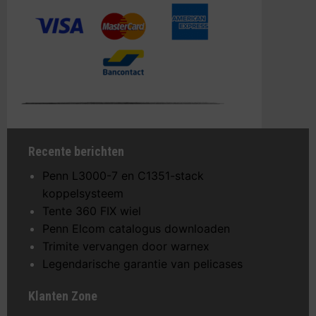
Recente berichten
Penn L3000-7 en C1351-stack
koppelsysteem
Tente 360 FIX wiel
Penn Elcom catalogus downloaden
Trimite vervangen door warnex
Legendarische garantie van pelicases
Klanten Zone