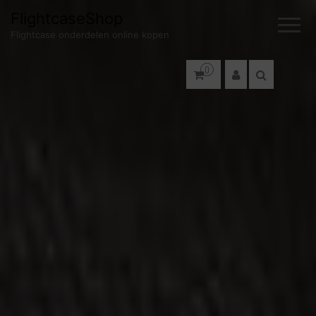
FlightcaseShop
Flightcase onderdelen online kopen
0