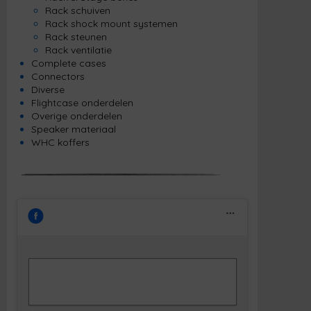
Rack schuiven
Rack shock mount systemen
Rack steunen
Rack ventilatie
Complete cases
Connectors
Diverse
Flightcase onderdelen
Overige onderdelen
Speaker materiaal
WHC koffers
Klik om marketing cookies te accepteren
Facebook
en deze inhoud in te schakelen