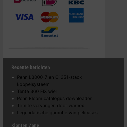
Recente berichten
Penn L3000-7 en C1351-stack
koppelsysteem
Tente 360 FIX wiel
Penn Elcom catalogus downloaden
Trimite vervangen door warnex
Legendarische garantie van pelicases
Klanten Zone