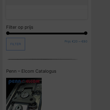
Filter op prijs
Min. prijs
Max. prijs
Prijs:
€20
—
€80
FILTER
Penn – Elcom Catalogus