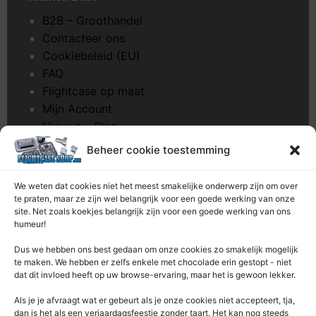
B2B – Groothandel
Contacteer ons
Cookiebeleid (EU)
FAQ
Flightcase op maat
Mijn Account
Nieuws – Blog
Onderhoud pagina
Beheer cookie toestemming
Over ons
Privacybeleid
We weten dat cookies niet het meest smakelijke onderwerp zijn om over
Retourrecht
te praten, maar ze zijn wel belangrijk voor een goede werking van onze
site. Net zoals koekjes belangrijk zijn voor een goede werking van ons
Winkelwagen
humeur!
Zaagservice – CNC
Dus we hebben ons best gedaan om onze cookies zo smakelijk mogelijk
Contacteer Ons
te maken. We hebben er zelfs enkele met chocolade erin gestopt - niet
dat dit invloed heeft op uw browse-ervaring, maar het is gewoon lekker.
Deze Webshop is onderdeel van:
Als je je afvraagt ​​wat er gebeurt als je onze cookies niet accepteert, tja,
Rentek BV – Protekt
dan is het als een verjaardagsfeestje zonder taart. Het kan nog steeds