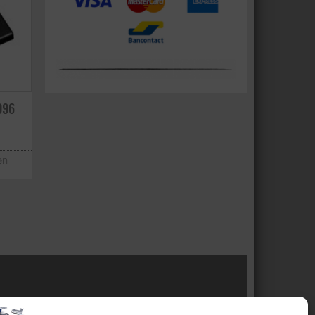
996
en
l van: