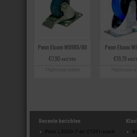
Penn Elcom W0985/80
Penn Elcom W
€
7,90
€
19,79
excl btw
excl 
Flightcase wielen
Flightcase w
Recente berichten
Klan
Penn L3000-7 en C1351-stack
B