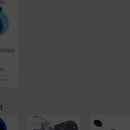
ightcase
btw
ielen
n