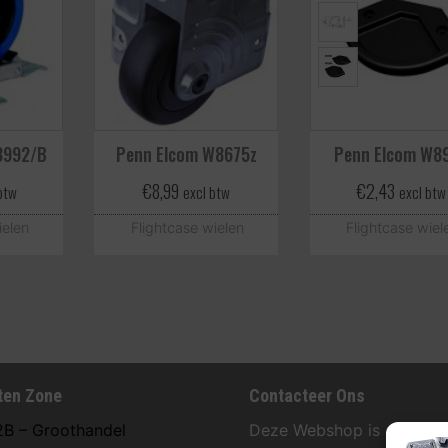
8992/B
Penn Elcom W8675z
Penn Elcom W8
€
8,99
€
2,43
btw
excl btw
excl btw
ielen
Flightcase wielen
Flightcase wiel
ten Zone
Contacteer Ons
2B – Groothandel
Deze Webshop is onderdee