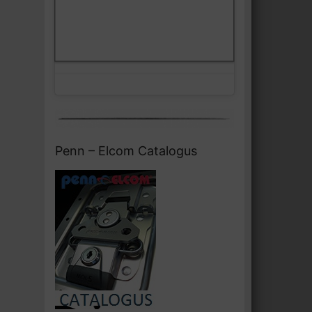
Klik om marketing cookies te
Facebook
accepteren en deze inhoud in te
schakelen
Penn – Elcom Catalogus