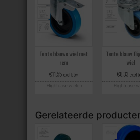
Tente blauwe wiel met
Tente blauw fl
rem
wiel
€
11,55
€
8,33
excl btw
excl 
Flightcase wielen
Flightcase w
Gerelateerde producte