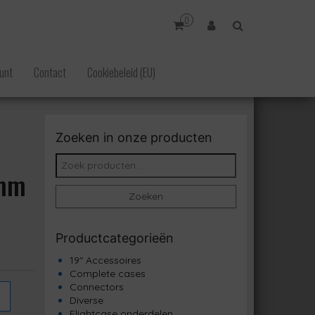
0
unt
Contact
Cookiebeleid (EU)
Zoeken in onze producten
Zoeken naar:
5mm
Zoeken
Productcategorieën
19" Accessoires
Complete cases
Connectors
Diverse
Flightcase onderdelen