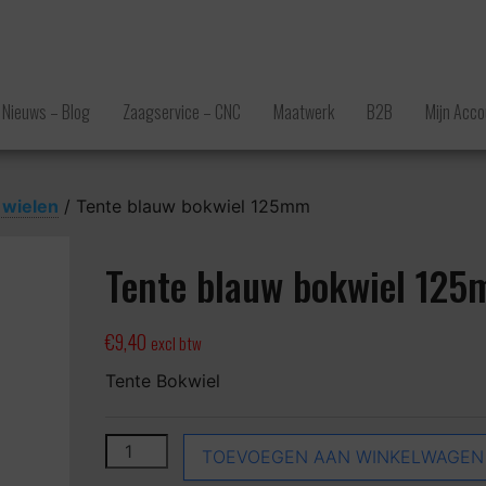
Nieuws – Blog
Zaagservice – CNC
Maatwerk
B2B
Mijn Acco
 wielen
/ Tente blauw bokwiel 125mm
Tente blauw bokwiel 12
€
9,40
excl btw
Tente Bokwiel
Tente blauw bokwiel 125mm aantal
TOEVOEGEN AAN WINKELWAGEN