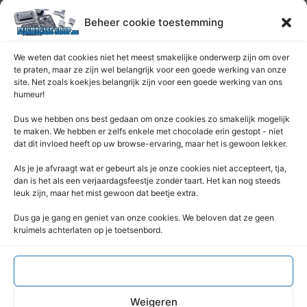
Onderhoud pagina
Beheer cookie toestemming
Over ons
Privacybeleid
We weten dat cookies niet het meest smakelijke onderwerp zijn om over
Retourrecht
te praten, maar ze zijn wel belangrijk voor een goede werking van onze
site. Net zoals koekjes belangrijk zijn voor een goede werking van ons
Winkelwagen
humeur!
Zaagservice – CNC
Dus we hebben ons best gedaan om onze cookies zo smakelijk mogelijk
Contacteer Ons
te maken. We hebben er zelfs enkele met chocolade erin gestopt - niet
dat dit invloed heeft op uw browse-ervaring, maar het is gewoon lekker.
Deze Webshop is onderdeel van:
Als je je afvraagt ​​wat er gebeurt als je onze cookies niet accepteert, tja,
Rentek BV – Protekt
dan is het als een verjaardagsfeestje zonder taart. Het kan nog steeds
leuk zijn, maar het mist gewoon dat beetje extra.
Nieuwpoortlaan 21 / 1
3600 Genk
Dus ga je gang en geniet van onze cookies. We beloven dat ze geen
kruimels achterlaten op je toetsenbord.
Limburg – België
+32 (0) 89 / 44 92 07
info@flightcaseshop.be
Accepteren
BTW : BE-0538.802.039
Weigeren