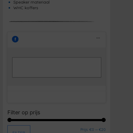
Speaker materiaal
WHC koffers
Klik om marketing cookies te accepteren
Facebook
en deze inhoud in te schakelen
Filter op prijs
Min. prijs
Max. prijs
Prijs:
€0
—
€20
FILTER