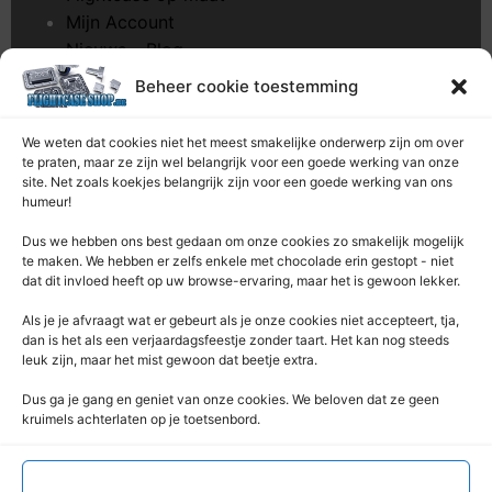
Mijn Account
Nieuws – Blog
Onderhoud pagina
Beheer cookie toestemming
Over ons
Privacybeleid
We weten dat cookies niet het meest smakelijke onderwerp zijn om over
Retourrecht
te praten, maar ze zijn wel belangrijk voor een goede werking van onze
site. Net zoals koekjes belangrijk zijn voor een goede werking van ons
Winkelwagen
humeur!
Zaagservice – CNC
Dus we hebben ons best gedaan om onze cookies zo smakelijk mogelijk
Contacteer Ons
te maken. We hebben er zelfs enkele met chocolade erin gestopt - niet
dat dit invloed heeft op uw browse-ervaring, maar het is gewoon lekker.
Deze Webshop is onderdeel van:
Als je je afvraagt ​​wat er gebeurt als je onze cookies niet accepteert, tja,
Rentek BV – Protekt
dan is het als een verjaardagsfeestje zonder taart. Het kan nog steeds
leuk zijn, maar het mist gewoon dat beetje extra.
Nieuwpoortlaan 21 / 1
3600 Genk
Dus ga je gang en geniet van onze cookies. We beloven dat ze geen
kruimels achterlaten op je toetsenbord.
Limburg – België
+32 (0) 89 / 44 92 07
info@flightcaseshop.be
Accepteren