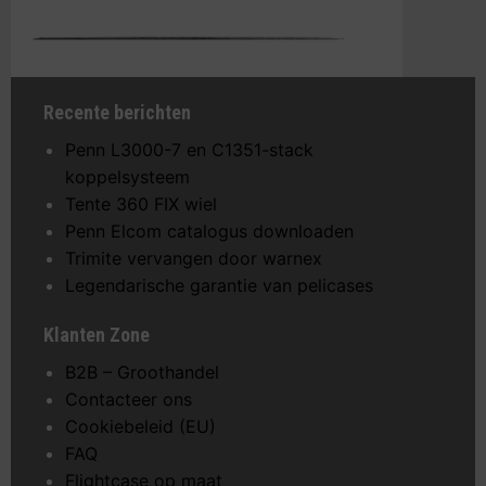
Recente berichten
Penn L3000-7 en C1351-stack
koppelsysteem
Tente 360 FIX wiel
Penn Elcom catalogus downloaden
Trimite vervangen door warnex
Legendarische garantie van pelicases
Klanten Zone
B2B – Groothandel
Contacteer ons
Cookiebeleid (EU)
FAQ
Flightcase op maat