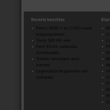
Recente berichten
Klan
Penn L3000-7 en C1351-stack
B
koppelsysteem
C
Tente 360 FIX wiel
C
Penn Elcom catalogus
F
downloaden
F
Trimite vervangen door
M
warnex
N
Legendarische garantie van
O
pelicases
O
Pr
R
W
Z