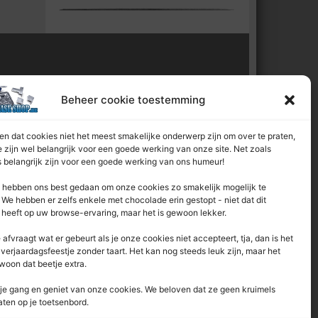
l van:
Beheer cookie toestemming
n dat cookies niet het meest smakelijke onderwerp zijn om over te praten,
 zijn wel belangrijk voor een goede werking van onze site. Net zoals
 belangrijk zijn voor een goede werking van ons humeur!
hebben ons best gedaan om onze cookies zo smakelijk mogelijk te
We hebben er zelfs enkele met chocolade erin gestopt - niet dat dit
 heeft op uw browse-ervaring, maar het is gewoon lekker.
e afvraagt ​​wat er gebeurt als je onze cookies niet accepteert, tja, dan is het
 verjaardagsfeestje zonder taart. Het kan nog steeds leuk zijn, maar het
woon dat beetje extra.
je gang en geniet van onze cookies. We beloven dat ze geen kruimels
aten op je toetsenbord.