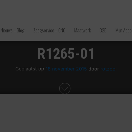
Nieuws – Blog
Zaagservice – CNC
Maatwerk
B2B
Mijn Acco
R1265-01
Geplaatst op
18 november 2015
door
rotzooi