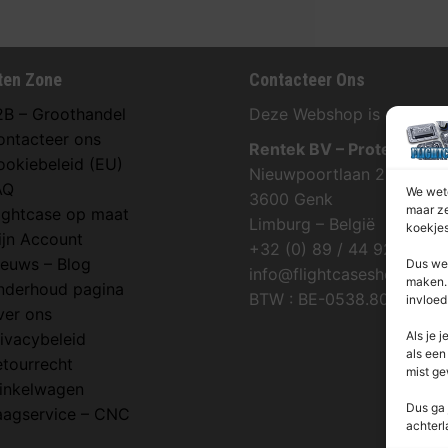
ten Zone
Contacteer Ons
2B – Groothandel
Deze Webshop is onderdee
ontacteer ons
Rentek BV – Protekt
ookiebeleid (EU)
Nieuwpoortlaan 21 / 1
AQ
We wete
3600 Genk
maar ze
lightcase op maat
Limburg – België
koekjes
ijn Account
+32 (0) 89 / 44 92 07
ieuws – Blog
Dus we 
info@flightcaseshop.be
maken. 
nderhoud pagina
BTW : BE-0538.802.039
invloed
ver ons
Als je j
ivacybeleid
als een
etourrecht
mist ge
inkelwagen
Dus ga 
aagservice – CNC
achterl