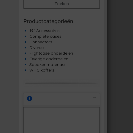
Zoeken
Productcategorieën
19" Accessoires
Complete cases
Connectors
Diverse
Flightcase onderdelen
Overige onderdelen
Speaker materiaal
WHC koffers
Klik om marketing cookies te
Facebook
accepteren en deze inhoud in te
schakelen