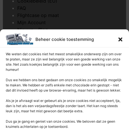
Cookiebeleid (EU)
FAQ
Flightcase op maat
Mijn Account
Nieuws – Blog
Onderhoud pagina
Beheer cookie toestemming
Over ons
Privacybeleid
We weten dat cookies niet het meest smakelijke onderwerp zijn om over
Retourrecht
te praten, maar ze zijn wel belangrijk voor een goede werking van onze
site. Net zoals koekjes belangrijk zijn voor een goede werking van ons
Winkelwagen
humeur!
Zaagservice – CNC
Dus we hebben ons best gedaan om onze cookies zo smakelijk mogelijk
te maken. We hebben er zelfs enkele met chocolade erin gestopt - niet
Contacteer Ons
dat dit invloed heeft op uw browse-ervaring, maar het is gewoon lekker.
Deze Webshop is onderdeel van:
Als je je afvraagt ​​wat er gebeurt als je onze cookies niet accepteert, tja,
Rentek BV – Protekt
dan is het als een verjaardagsfeestje zonder taart. Het kan nog steeds
leuk zijn, maar het mist gewoon dat beetje extra.
Nieuwpoortlaan 21 / 1
3600 Genk
Dus ga je gang en geniet van onze cookies. We beloven dat ze geen
kruimels achterlaten op je toetsenbord.
Limburg – België