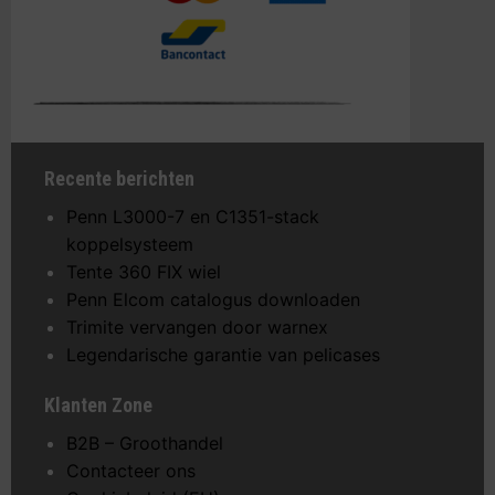
Recente berichten
Penn L3000-7 en C1351-stack
koppelsysteem
Tente 360 FIX wiel
Penn Elcom catalogus downloaden
Trimite vervangen door warnex
Legendarische garantie van pelicases
Klanten Zone
B2B – Groothandel
Contacteer ons