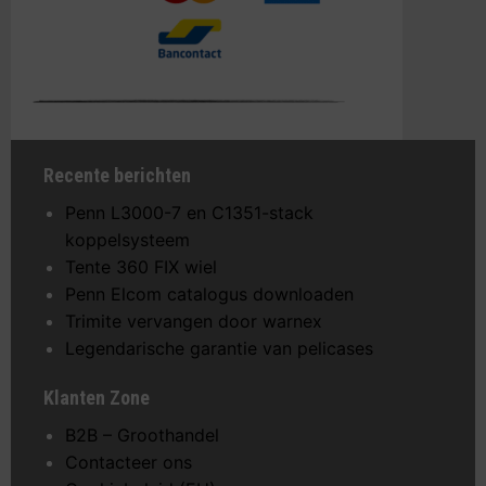
Recente berichten
Penn L3000-7 en C1351-stack
koppelsysteem
Tente 360 FIX wiel
Penn Elcom catalogus downloaden
Trimite vervangen door warnex
Legendarische garantie van pelicases
Klanten Zone
B2B – Groothandel
Contacteer ons