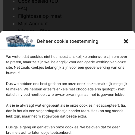
Cookiebeleid (EU)
FAQ
Flightcase op maat
Mijn Account
Nieuws – Blog
Onderhoud pagina
Beheer cookie toestemming
Over ons
Privacybeleid
We weten dat cookies niet het meest smakelijke onderwerp zijn om over
Retourrecht
te praten, maar ze zijn wel belangrijk voor een goede werking van onze
site. Net zoals koekjes belangrijk zijn voor een goede werking van ons
Winkelwagen
humeur!
Zaagservice – CNC
Dus we hebben ons best gedaan om onze cookies zo smakelijk mogelijk
te maken. We hebben er zelfs enkele met chocolade erin gestopt - niet
Contacteer Ons
dat dit invloed heeft op uw browse-ervaring, maar het is gewoon lekker.
Deze Webshop is onderdeel van:
Als je je afvraagt ​​wat er gebeurt als je onze cookies niet accepteert, tja,
Rentek BV – Protekt
dan is het als een verjaardagsfeestje zonder taart. Het kan nog steeds
leuk zijn, maar het mist gewoon dat beetje extra.
Nieuwpoortlaan 21 / 1
3600 Genk
Dus ga je gang en geniet van onze cookies. We beloven dat ze geen
kruimels achterlaten op je toetsenbord.
Limburg – België