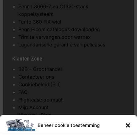
Penn L3000-7 en C1351-stack
koppelsysteem
Tente 360 FIX wiel
Penn Elcom catalogus downloaden
Trimite vervangen door warnex
Legendarische garantie van pelicases
Klanten Zone
B2B – Groothandel
Contacteer ons
Cookiebeleid (EU)
FAQ
Flightcase op maat
Mijn Account
Nieuws – Blog
Onderhoud pagina
Beheer cookie toestemming
Over ons