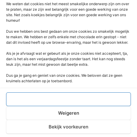
Privacybeleid
We weten dat cookies niet het meest smakelijke onderwerp zijn om over
Retourrecht
te praten, maar ze zijn wel belangrijk voor een goede werking van onze
site. Net zoals koekjes belangrijk zijn voor een goede werking van ons
Winkelwagen
humeur!
Zaagservice – CNC
Dus we hebben ons best gedaan om onze cookies zo smakelijk mogelijk
Contacteer Ons
te maken. We hebben er zelfs enkele met chocolade erin gestopt - niet
dat dit invloed heeft op uw browse-ervaring, maar het is gewoon lekker.
Deze Webshop is onderdeel van:
Als je je afvraagt ​​wat er gebeurt als je onze cookies niet accepteert, tja,
Rentek BV – Protekt
dan is het als een verjaardagsfeestje zonder taart. Het kan nog steeds
leuk zijn, maar het mist gewoon dat beetje extra.
Nieuwpoortlaan 21 / 1
3600 Genk
Dus ga je gang en geniet van onze cookies. We beloven dat ze geen
kruimels achterlaten op je toetsenbord.
Limburg – België
+32 (0) 89 / 44 92 07
info@flightcaseshop.be
Accepteren
BTW : BE-0538.802.039
Weigeren
Bekijk voorkeuren