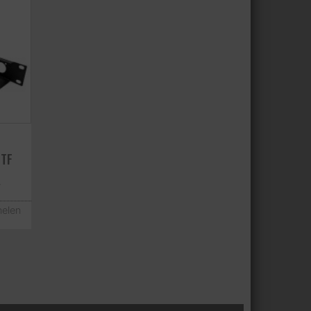
CTF
w
nelen