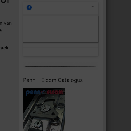
Klik om marketing cookies te
n van
Facebook
accepteren en deze inhoud in te
e
schakelen
rack
Penn – Elcom Catalogus
s
,