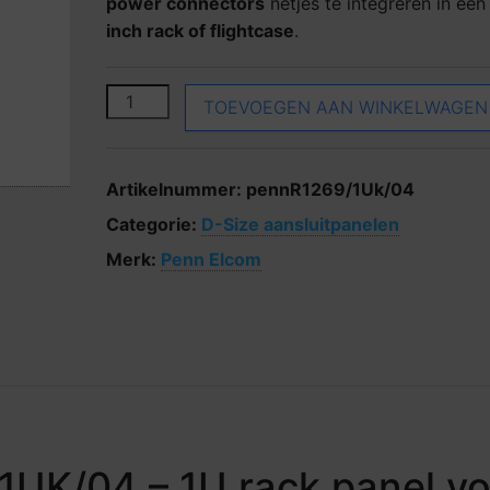
power connectors
netjes te integreren in ee
inch rack of flightcase
.
Penn Elcom R1269/1UK/04 aantal
TOEVOEGEN AAN WINKELWAGEN
Artikelnummer:
pennR1269/1Uk/04
Categorie:
D-Size aansluitpanelen
Merk:
Penn Elcom
UK/04 – 1U rack panel vo