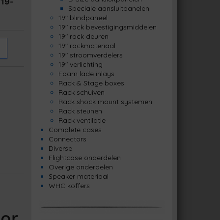
n
19-
Speciale aansluitpanelen
19" blindpaneel
19" rack bevestigingsmiddelen
19" rack deuren
19" rackmateriaal
19" stroomverdelers
19" verlichting
Foam lade inlays
Rack & Stage boxes
Rack schuiven
Rack shock mount systemen
Rack steunen
Rack ventilatie
Complete cases
Connectors
Diverse
Flightcase onderdelen
Overige onderdelen
Speaker materiaal
WHC koffers
or