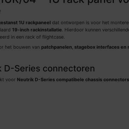
e
estanst 1U rackpaneel
dat ontworpen is voor het montere
daard
19-inch rackinstallatie
. Hierdoor kunnen verschillend
eerd in een rack of flightcase.
oor het bouwen van
patchpanelen, stagebox interfaces en 
k D-Series connectoren
ikt voor
Neutrik D-Series compatibele chassis connector