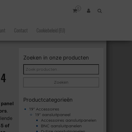
0
unt
Contact
Cookiebeleid (EU)
Zoeken in onze producten
Zoeken naar:
04
Zoeken
Productcategorieën
 panel
19" Accessoires
ors
.
19" aansluitpaneel
llende
Accessoires aansluitpanelen
5 of
BNC aansluitpanelen
D-Size aansluitpanelen