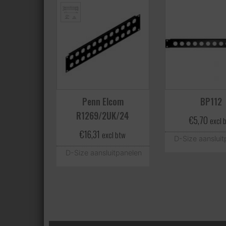
Penn Elcom
BP112
R1269/2UK/24
€
5,70
excl 
€
16,31
excl btw
D-Size aansluit
D-Size aansluitpanelen