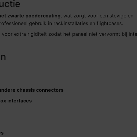
uctie
met zwarte poedercoating
, wat zorgt voor een stevige en
fessioneel gebruik in rackinstallaties en flightcases.
oor extra rigiditeit zodat het paneel niet vervormt bij inte
en
andere chassis connectors
ox interfaces
es