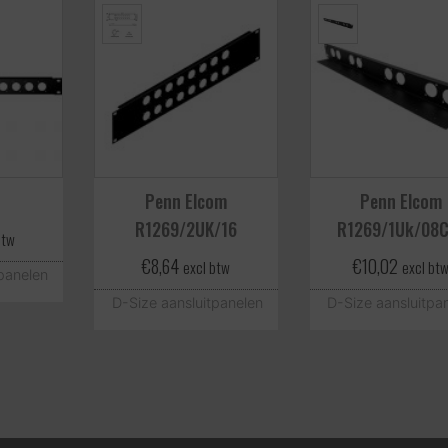
Penn Elcom
Penn Elcom
R1269/2UK/16
R1269/1Uk/08
btw
€
8,64
€
10,02
excl btw
excl bt
panelen
D-Size aansluitpanelen
D-Size aansluitpa