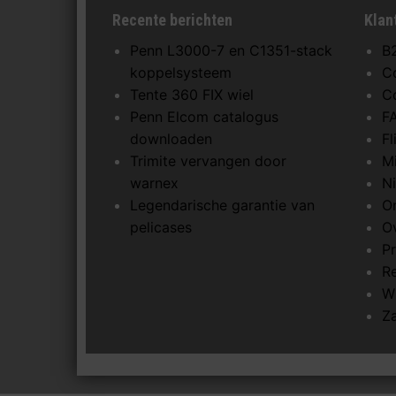
Recente berichten
Klan
Penn L3000-7 en C1351-stack
B
koppelsysteem
C
Tente 360 FIX wiel
C
Penn Elcom catalogus
F
downloaden
F
Trimite vervangen door
M
warnex
N
Legendarische garantie van
O
pelicases
O
Pr
R
W
Z