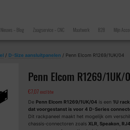
Nieuws – Blog
Zaagservice – CNC
Maatwerk
B2B
Mijn Acco
el
/
D-Size aansluitpanelen
/ Penn Elcom R1269/1UK/04
Penn Elcom R1269/1UK/
€
7,07
excl btw
De
Penn Elcom R1269/1UK/04
is een
1U rack
dat voorgestanst is voor 4 D-Series connect
Dit rackpaneel maakt het mogelijk om verschi
chassis-connectoren zoals
XLR, Speakon, RJ4