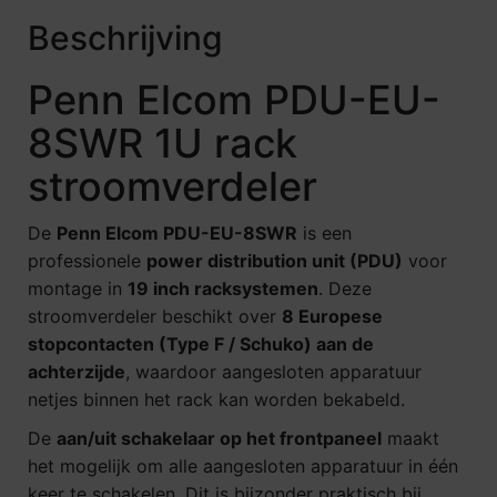
Beschrijving
Penn Elcom PDU-EU-
8SWR 1U rack
stroomverdeler
De
Penn Elcom PDU-EU-8SWR
is een
professionele
power distribution unit (PDU)
voor
montage in
19 inch racksystemen
. Deze
stroomverdeler beschikt over
8 Europese
stopcontacten (Type F / Schuko) aan de
achterzijde
, waardoor aangesloten apparatuur
netjes binnen het rack kan worden bekabeld.
De
aan/uit schakelaar op het frontpaneel
maakt
het mogelijk om alle aangesloten apparatuur in één
keer te schakelen. Dit is bijzonder praktisch bij