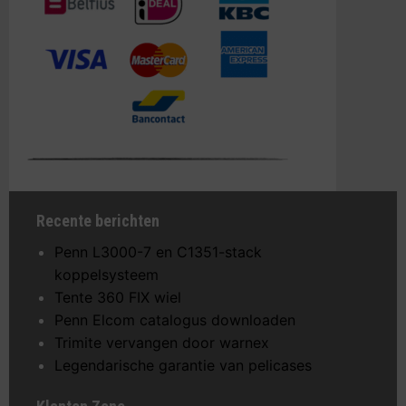
Recente berichten
Penn L3000-7 en C1351-stack
koppelsysteem
Tente 360 FIX wiel
Penn Elcom catalogus downloaden
Trimite vervangen door warnex
Legendarische garantie van pelicases