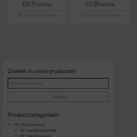
€
16,70
€
17,99
excl btw
excl btw
19" stroomverdelers
19" stroomverdelers
Zoeken in onze producten
Zoeken naar:
Zoeken
Productcategorieën
19" Accessoires
19" aansluitpaneel
19" blindpaneel