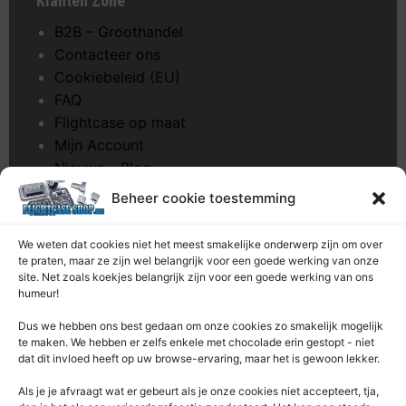
Klanten Zone
B2B – Groothandel
Contacteer ons
Cookiebeleid (EU)
FAQ
Flightcase op maat
Mijn Account
Nieuws – Blog
Onderhoud pagina
Beheer cookie toestemming
Over ons
Privacybeleid
We weten dat cookies niet het meest smakelijke onderwerp zijn om over
Retourrecht
te praten, maar ze zijn wel belangrijk voor een goede werking van onze
site. Net zoals koekjes belangrijk zijn voor een goede werking van ons
Winkelwagen
humeur!
Zaagservice – CNC
Dus we hebben ons best gedaan om onze cookies zo smakelijk mogelijk
te maken. We hebben er zelfs enkele met chocolade erin gestopt - niet
Contacteer Ons
dat dit invloed heeft op uw browse-ervaring, maar het is gewoon lekker.
Deze Webshop is onderdeel van:
Als je je afvraagt ​​wat er gebeurt als je onze cookies niet accepteert, tja,