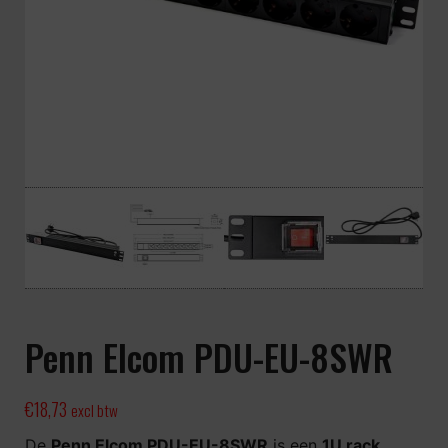
Penn Elcom PDU-EU-8SWR
€
18,73
excl btw
De
Penn Elcom PDU-EU-8SWR
is een
1U rack