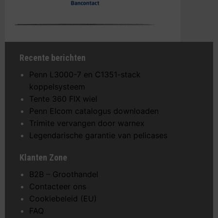
Recente berichten
Penn L3000-7 en C1351-stack
koppelsysteem
Tente 360 FIX wiel
Penn Elcom catalogus downloaden
Trimite vervangen door warnex
Legendarische garantie van pelicases
Klanten Zone
B2B – Groothandel
Contacteer ons
Cookiebeleid (EU)
FAQ