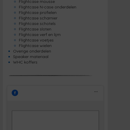
Flightcase mousse
Flightcase N-case onderdelen
Flightcase profielen
Flightcase scharnier
Flightcase schotels
Flightcase sloten
Flightcase verf en lijm
Flightcase voetjes
Flightcase wielen
Overige onderdelen
Speaker materiaal
WHC koffers
Klik om marketing cookies te accepteren
Facebook
en deze inhoud in te schakelen