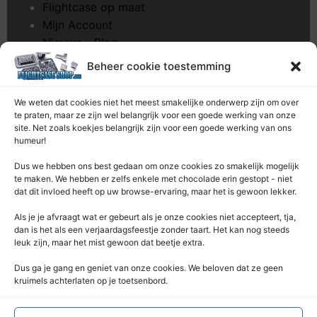
Flightcase op maat
Mijn Account
Nieuws – Blog
Onderhoud pagina
Beheer cookie toestemming
Over ons
Privacybeleid
We weten dat cookies niet het meest smakelijke onderwerp zijn om over
Retourrecht
te praten, maar ze zijn wel belangrijk voor een goede werking van onze
site. Net zoals koekjes belangrijk zijn voor een goede werking van ons
Winkelwagen
humeur!
Zaagservice – CNC
Dus we hebben ons best gedaan om onze cookies zo smakelijk mogelijk
te maken. We hebben er zelfs enkele met chocolade erin gestopt - niet
Contacteer Ons
dat dit invloed heeft op uw browse-ervaring, maar het is gewoon lekker.
Deze Webshop is onderdeel van:
Als je je afvraagt ​​wat er gebeurt als je onze cookies niet accepteert, tja,
Rentek BV – Protekt
dan is het als een verjaardagsfeestje zonder taart. Het kan nog steeds
leuk zijn, maar het mist gewoon dat beetje extra.
Nieuwpoortlaan 21 / 1
3600 Genk
Dus ga je gang en geniet van onze cookies. We beloven dat ze geen
kruimels achterlaten op je toetsenbord.
Limburg – België
+32 (0) 89 / 44 92 07