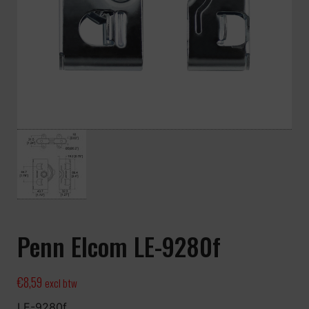
Penn Elcom LE-9280f
€
8,59
excl btw
LE-9280f