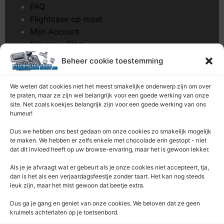
FAQ
Flightcase op maat
Mijn Account
Nieuws – Blog
Onderhoud pagina
Beheer cookie toestemming
Over ons
Privacybeleid
We weten dat cookies niet het meest smakelijke onderwerp zijn om over
Retourrecht
te praten, maar ze zijn wel belangrijk voor een goede werking van onze
site. Net zoals koekjes belangrijk zijn voor een goede werking van ons
Winkelwagen
humeur!
Zaagservice – CNC
Dus we hebben ons best gedaan om onze cookies zo smakelijk mogelijk
te maken. We hebben er zelfs enkele met chocolade erin gestopt - niet
Contacteer Ons
dat dit invloed heeft op uw browse-ervaring, maar het is gewoon lekker.
Deze Webshop is onderdeel van:
Als je je afvraagt ​​wat er gebeurt als je onze cookies niet accepteert, tja,
Rentek BV – Protekt
dan is het als een verjaardagsfeestje zonder taart. Het kan nog steeds
leuk zijn, maar het mist gewoon dat beetje extra.
Nieuwpoortlaan 21 / 1
3600 Genk
Dus ga je gang en geniet van onze cookies. We beloven dat ze geen
kruimels achterlaten op je toetsenbord.
Limburg – België