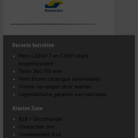
Recente berichten
Penn L3000-7 en C1351-stack
koppelsysteem
Tente 360 FIX wiel
Penn Elcom catalogus downloaden
Trimite vervangen door warnex
Legendarische garantie van pelicases
Klanten Zone
B2B – Groothandel
Contacteer ons
Cookiebeleid (EU)