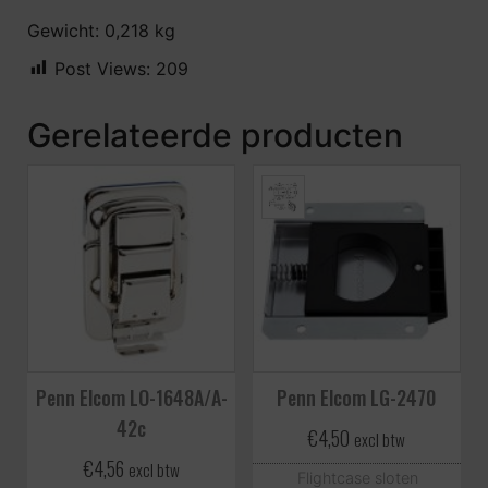
Gewicht: 0,218 kg
Post Views:
209
Gerelateerde producten
Penn Elcom LO-1648A/A-
Penn Elcom LG-2470
42c
€
4,50
excl btw
€
4,56
excl btw
Flightcase sloten