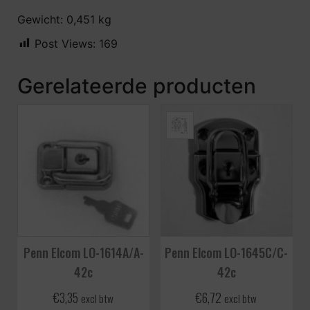
Gewicht: 0,451 kg
Post Views:
169
Gerelateerde producten
Penn Elcom LO-1614A/A-
Penn Elcom LO-1645C/C-
42c
42c
€
3,35
€
6,72
excl btw
excl btw