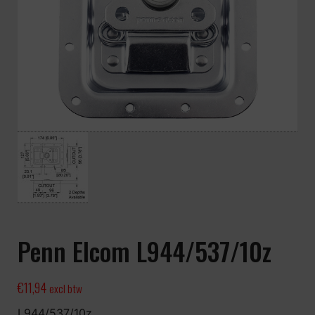
Penn Elcom L944/537/10z
€
11,94
excl btw
L944/537/10z