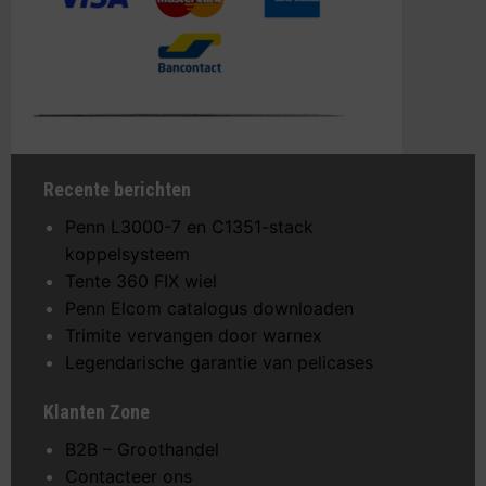
Recente berichten
Penn L3000-7 en C1351-stack
koppelsysteem
Tente 360 FIX wiel
Penn Elcom catalogus downloaden
Trimite vervangen door warnex
Legendarische garantie van pelicases
Klanten Zone
B2B – Groothandel
Contacteer ons