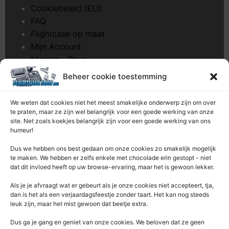
Cookiebeleid (EU)
FAQ
Flightcase op maat
Mijn Account
Nieuws – Blog
Onderhoud pagina
Beheer cookie toestemming
Over ons
Privacybeleid
We weten dat cookies niet het meest smakelijke onderwerp zijn om over
Retourrecht
te praten, maar ze zijn wel belangrijk voor een goede werking van onze
site. Net zoals koekjes belangrijk zijn voor een goede werking van ons
Winkelwagen
humeur!
Zaagservice – CNC
Dus we hebben ons best gedaan om onze cookies zo smakelijk mogelijk
te maken. We hebben er zelfs enkele met chocolade erin gestopt - niet
Contacteer Ons
dat dit invloed heeft op uw browse-ervaring, maar het is gewoon lekker.
Deze Webshop is onderdeel van:
Als je je afvraagt ​​wat er gebeurt als je onze cookies niet accepteert, tja,
Rentek BV – Protekt
dan is het als een verjaardagsfeestje zonder taart. Het kan nog steeds
leuk zijn, maar het mist gewoon dat beetje extra.
Nieuwpoortlaan 21 / 1
3600 Genk
Dus ga je gang en geniet van onze cookies. We beloven dat ze geen