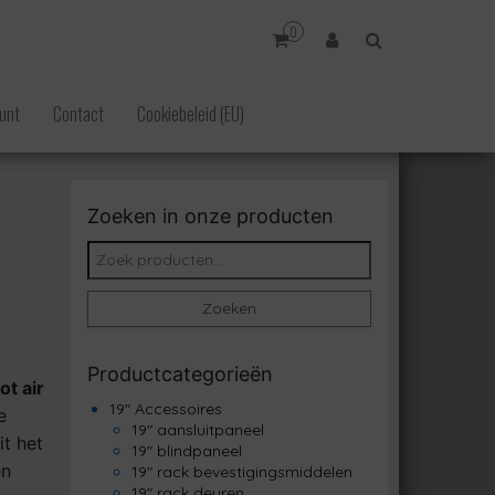
0
unt
Contact
Cookiebeleid (EU)
Zoeken in onze producten
Zoeken naar:
Zoeken
Productcategorieën
ot air
19" Accessoires
e
19" aansluitpaneel
t het
19" blindpaneel
en
19" rack bevestigingsmiddelen
19" rack deuren