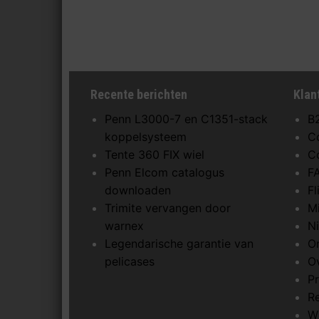
Recente berichten
Klan
Penn L3000-7 en C1351-stack
B
koppelsysteem
C
Tente 360 FIX wiel
C
Penn Elcom catalogus
F
downloaden
F
Trimite vervangen door
M
warnex
N
Legendarische garantie van
O
pelicases
O
Pr
R
W