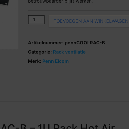
betrouwbaarder blijft werken.
Penn Elcom COOLRAC-B aantal
TOEVOEGEN AAN WINKELWAGEN
Artikelnummer:
pennCOOLRAC-B
Categorie:
Rack ventilatie
Merk:
Penn Elcom
C-B – 1U Rack Hot Air