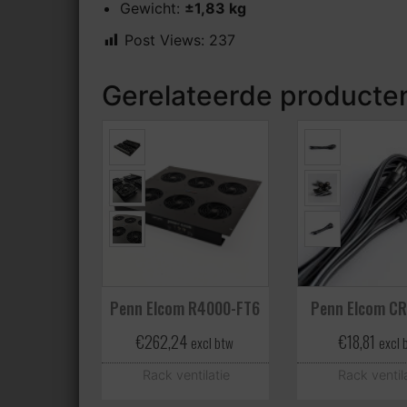
Gewicht:
±1,83 kg
Post Views:
237
Gerelateerde producte
Penn Elcom R4000-FT6
Penn Elcom CR
€
262,24
€
18,81
excl btw
excl 
Rack ventilatie
Rack ventil