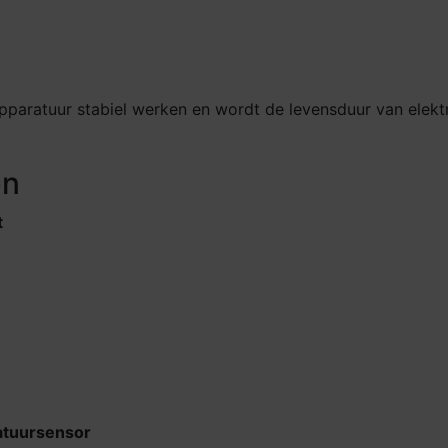
 apparatuur stabiel werken en wordt de levensduur van elekt
en
t
atuursensor