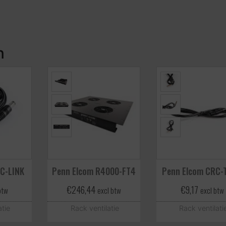
n
C-LINK
Penn Elcom R4000-FT4
Penn Elcom CRC-
€
246,44
€
9,17
btw
excl btw
excl btw
atie
Rack ventilatie
Rack ventilati