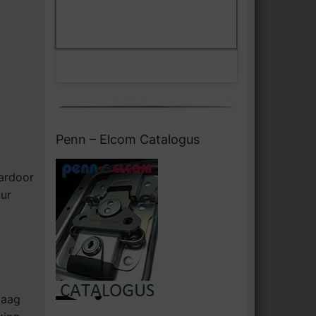
Klik om marketing cookies te
Facebook
accepteren en deze inhoud in te
schakelen
Penn – Elcom Catalogus
ardoor
uur
 laag