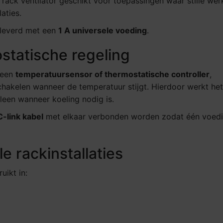
 rack ventilator geschikt voor toepassingen waar stille wer
laties.
leverd met een
1 A universele voeding
.
statische regeling
 een
temperatuursensor of thermostatische controller
,
chakelen wanneer de temperatuur stijgt. Hierdoor werkt het
lleen wanneer koeling nodig is.
-link kabel
met elkaar verbonden worden zodat één voed
e rackinstallaties
uikt in: