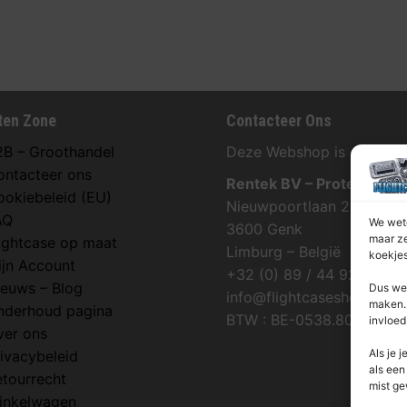
ten Zone
Contacteer Ons
2B – Groothandel
Deze Webshop is onderdee
ontacteer ons
Rentek BV – Protekt
ookiebeleid (EU)
Nieuwpoortlaan 21 / 1
AQ
We wete
3600 Genk
maar ze
lightcase op maat
Limburg – België
koekjes
ijn Account
+32 (0) 89 / 44 92 07
ieuws – Blog
Dus we 
info@flightcaseshop.be
maken. 
nderhoud pagina
BTW : BE-0538.802.039
invloed
ver ons
Als je j
ivacybeleid
als een
etourrecht
mist ge
inkelwagen