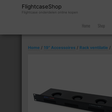
FlightcaseShop
Flightcase onderdelen online kopen
Home
Shop
Home
/
19" Accessoires
/
Rack ventilatie
/