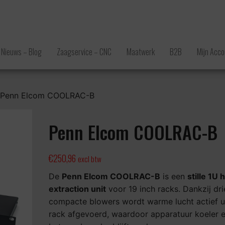
Nieuws – Blog
Zaagservice – CNC
Maatwerk
B2B
Mijn Acco
 Penn Elcom COOLRAC-B
Penn Elcom COOLRAC-B
€
250,96
excl btw
De
Penn Elcom COOLRAC-B
is een
stille 1U h
extraction unit
voor 19 inch racks. Dankzij dri
compacte blowers wordt warme lucht actief ui
rack afgevoerd, waardoor apparatuur koeler 