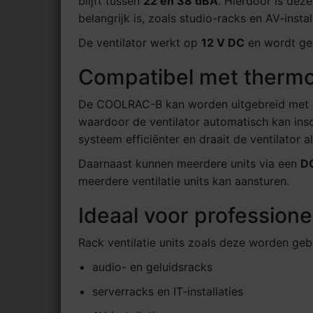
blijft tussen
22 en 38 dBA
. Hierdoor is deze
belangrijk is, zoals studio-racks en AV-instal
De ventilator werkt op
12 V DC
en wordt ge
Compatibel met thermo
De COOLRAC-B kan worden uitgebreid met
waardoor de ventilator automatisch kan ins
systeem efficiënter en draait de ventilator a
Daarnaast kunnen meerdere units via een
DC
meerdere ventilatie units kan aansturen.
Ideaal voor professionel
Rack ventilatie units zoals deze worden gebr
audio- en geluidsracks
serverracks en IT-installaties