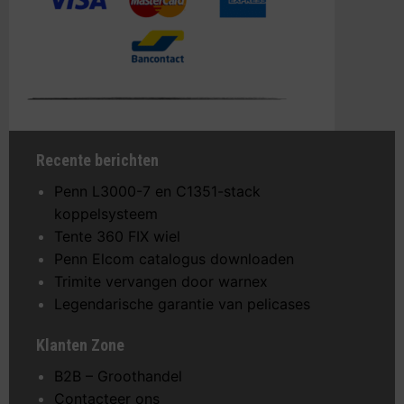
Recente berichten
Penn L3000-7 en C1351-stack
koppelsysteem
Tente 360 FIX wiel
Penn Elcom catalogus downloaden
Trimite vervangen door warnex
Legendarische garantie van pelicases
Klanten Zone
B2B – Groothandel
Contacteer ons