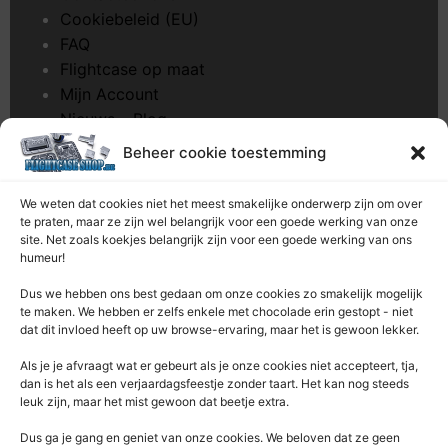
Cookiebeleid (EU)
FAQ
Flightcase op maat
Mijn Account
Nieuws – Blog
Onderhoud pagina
Beheer cookie toestemming
Over ons
Privacybeleid
We weten dat cookies niet het meest smakelijke onderwerp zijn om over
Retourrecht
te praten, maar ze zijn wel belangrijk voor een goede werking van onze
site. Net zoals koekjes belangrijk zijn voor een goede werking van ons
Winkelwagen
humeur!
Zaagservice – CNC
Dus we hebben ons best gedaan om onze cookies zo smakelijk mogelijk
te maken. We hebben er zelfs enkele met chocolade erin gestopt - niet
Contacteer Ons
dat dit invloed heeft op uw browse-ervaring, maar het is gewoon lekker.
Deze Webshop is onderdeel van:
Als je je afvraagt ​​wat er gebeurt als je onze cookies niet accepteert, tja,
Rentek BV – Protekt
dan is het als een verjaardagsfeestje zonder taart. Het kan nog steeds
leuk zijn, maar het mist gewoon dat beetje extra.
Nieuwpoortlaan 21 / 1
3600 Genk
Dus ga je gang en geniet van onze cookies. We beloven dat ze geen