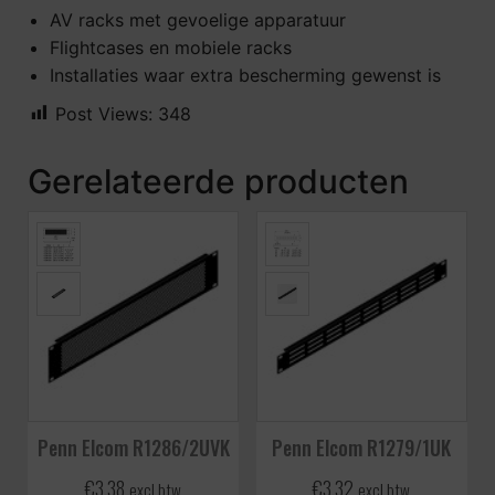
AV racks met gevoelige apparatuur
Flightcases en mobiele racks
Installaties waar extra bescherming gewenst is
Post Views:
348
Gerelateerde producten
Penn Elcom R1286/2UVK
Penn Elcom R1279/1UK
€
3,38
€
3,32
excl btw
excl btw