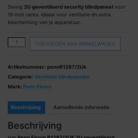
Stevig
2U geventileerd security blindpaneel
voor
19 inch racks. Ideaal voor ventilatie én extra
bescherming van je apparatuur.
Penn Elcom R1287/2Uk aantal
TOEVOEGEN AAN WINKELWAGEN
Artikelnummer:
pennR1287/2Uk
Categorie:
Ventilatie blindpanelen
Merk:
Penn Elcom
Beschrijving
Aanvullende informatie
Beschrijving
Het
Penn Elcom R1287/2UK 2U geventileerd