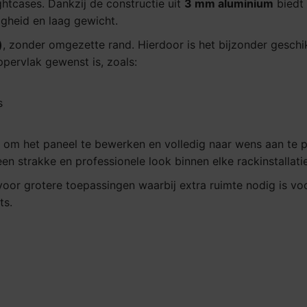
ightcases. Dankzij de constructie uit
3 mm aluminium
biedt 
igheid en laag gewicht.
)
, zonder omgezette rand. Hierdoor is het bijzonder geschi
pervlak gewenst is, zoals:
s
 om het paneel te bewerken en volledig naar wens aan te 
n strakke en professionele look binnen elke rackinstallatie
 voor grotere toepassingen waarbij extra ruimte nodig is vo
ts.