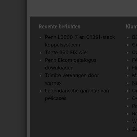
Recente berichten
Klan
Penn L3000-7 en C1351-stack
B
koppelsysteem
C
Tente 360 FIX wiel
C
Penn Elcom catalogus
F
downloaden
F
Trimite vervangen door
M
warnex
N
Legendarische garantie van
O
pelicases
O
Pr
R
W
Z