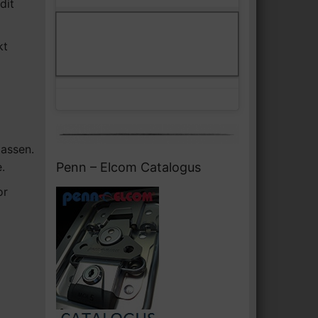
dit
Klik om marketing cookies te
Facebook
accepteren en deze inhoud in te
kt
schakelen
passen.
Penn – Elcom Catalogus
.
or