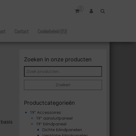
0
unt
Contact
Cookiebeleid (EU)
Zoeken in onze producten
Zoeken naar:
Zoeken
Productcategorieën
h
19" Accessoires
,
19" aansluitpaneel
 basis
19" blindpaneel
Dichte blindpanelen
Ventilatie blindpanelen