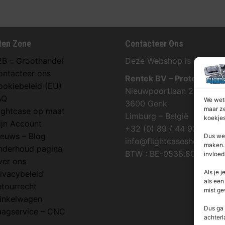
ten Zone
Contacteer Ons
2B – Groothandel
Deze Webshop is onderdee
ontacteer ons
Rentek BV – Protekt
ookiebeleid (EU)
Nieuwpoortlaan 21 / 1
AQ
We wete
3600 Genk
maar ze
lightcase op maat
Limburg – België
koekjes
ijn Account
+32 (0) 89 / 44 92 07
ieuws – Blog
Dus we 
info@flightcaseshop.be
maken. 
nderhoud pagina
BTW : BE-0538.802.039
invloed
ver ons
Als je j
ivacybeleid
als een
etourrecht
mist ge
inkelwagen
Dus ga 
aagservice – CNC
achterl