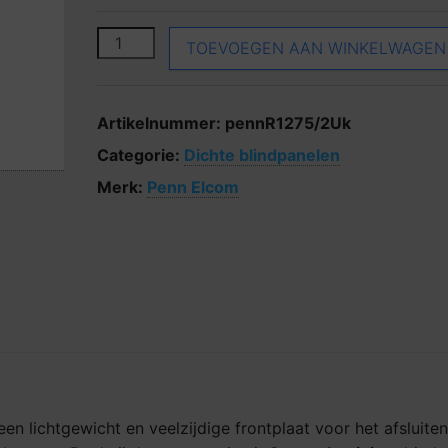
Penn Elcom R1275/2UK aantal
TOEVOEGEN AAN WINKELWAGEN
Artikelnummer:
pennR1275/2Uk
Categorie:
Dichte blindpanelen
Merk:
Penn Elcom
een lichtgewicht en veelzijdige frontplaat voor het afsluite