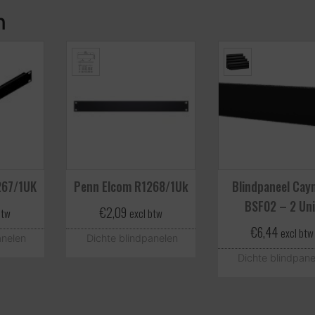
n
267/1UK
Penn Elcom R1268/1Uk
Blindpaneel Ca
BSF02 – 2 Uni
€
2,09
btw
excl btw
€
6,44
excl btw
anelen
Dichte blindpanelen
Dichte blindpane