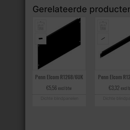
Gerelateerde producte
Penn Elcom R1268/6UK
Penn Elcom R1
€
5,56
€
3,32
excl btw
excl 
Dichte blindpanelen
Dichte blindp