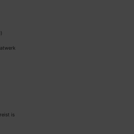
d)
aatwerk
eist is