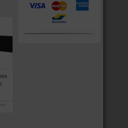
ymon
t
len