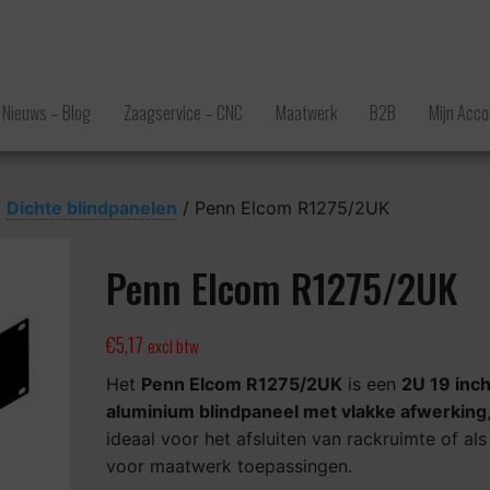
Nieuws – Blog
Zaagservice – CNC
Maatwerk
B2B
Mijn Acco
/
Dichte blindpanelen
/ Penn Elcom R1275/2UK
Penn Elcom R1275/2UK
€
5,17
excl btw
Het
Penn Elcom R1275/2UK
is een
2U 19 inc
aluminium blindpaneel met vlakke afwerking
ideaal voor het afsluiten van rackruimte of als
voor maatwerk toepassingen.