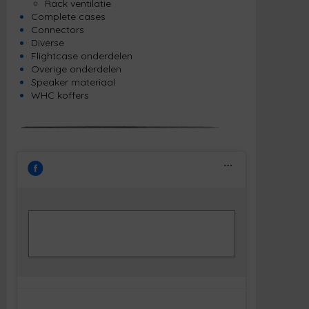
Rack ventilatie
Complete cases
Connectors
Diverse
Flightcase onderdelen
Overige onderdelen
Speaker materiaal
WHC koffers
Klik om marketing cookies te accepteren
Facebook
en deze inhoud in te schakelen