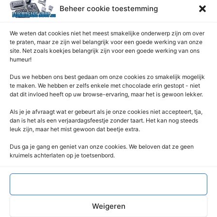
Onderhoud pagina
Beheer cookie toestemming
Over ons
Privacybeleid
We weten dat cookies niet het meest smakelijke onderwerp zijn om over
Retourrecht
te praten, maar ze zijn wel belangrijk voor een goede werking van onze
site. Net zoals koekjes belangrijk zijn voor een goede werking van ons
Winkelwagen
humeur!
Zaagservice – CNC
Dus we hebben ons best gedaan om onze cookies zo smakelijk mogelijk
te maken. We hebben er zelfs enkele met chocolade erin gestopt - niet
Contacteer Ons
dat dit invloed heeft op uw browse-ervaring, maar het is gewoon lekker.
Deze Webshop is onderdeel van:
Als je je afvraagt ​​wat er gebeurt als je onze cookies niet accepteert, tja,
Rentek BV – Protekt
dan is het als een verjaardagsfeestje zonder taart. Het kan nog steeds
leuk zijn, maar het mist gewoon dat beetje extra.
Nieuwpoortlaan 21 / 1
3600 Genk
Dus ga je gang en geniet van onze cookies. We beloven dat ze geen
kruimels achterlaten op je toetsenbord.
Limburg – België
+32 (0) 89 / 44 92 07
info@flightcaseshop.be
Accepteren
BTW : BE-0538.802.039
Weigeren