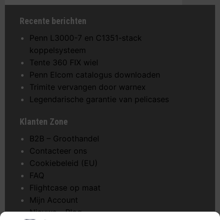
Recente berichten
Penn L3000-7 en C1351-stack
koppelsysteem
Tente 360 FIX wiel
Penn Elcom catalogus downloaden
Trimite vervangen door warnex
Legendarische garantie van pelicases
Klanten Zone
B2B – Groothandel
Contacteer ons
Cookiebeleid (EU)
FAQ
Flightcase op maat
Mijn Account
Nieuws – Blog