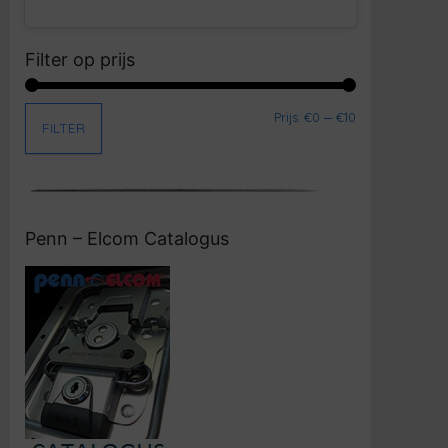
Filter op prijs
Min. prijs
Max. prijs
Prijs:
€0
—
€10
FILTER
Penn – Elcom Catalogus