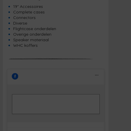
19" Accessoires
Complete cases
Connectors
Diverse
Flightcase onderdelen
Overige onderdelen
Speaker materiaal
WHC koffers
Klik om marketing cookies te accepteren
Facebook
en deze inhoud in te schakelen