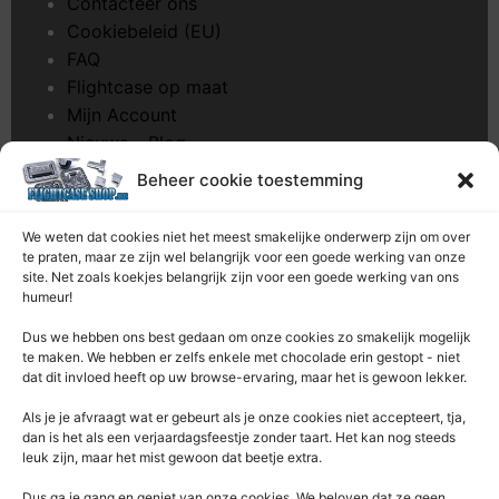
Contacteer ons
Cookiebeleid (EU)
FAQ
Flightcase op maat
Mijn Account
Nieuws – Blog
Onderhoud pagina
Beheer cookie toestemming
Over ons
Privacybeleid
We weten dat cookies niet het meest smakelijke onderwerp zijn om over
Retourrecht
te praten, maar ze zijn wel belangrijk voor een goede werking van onze
site. Net zoals koekjes belangrijk zijn voor een goede werking van ons
Winkelwagen
humeur!
Zaagservice – CNC
Dus we hebben ons best gedaan om onze cookies zo smakelijk mogelijk
te maken. We hebben er zelfs enkele met chocolade erin gestopt - niet
Contacteer Ons
dat dit invloed heeft op uw browse-ervaring, maar het is gewoon lekker.
Deze Webshop is onderdeel van:
Als je je afvraagt ​​wat er gebeurt als je onze cookies niet accepteert, tja,
Rentek BV – Protekt
dan is het als een verjaardagsfeestje zonder taart. Het kan nog steeds
leuk zijn, maar het mist gewoon dat beetje extra.
Nieuwpoortlaan 21 / 1
3600 Genk
Dus ga je gang en geniet van onze cookies. We beloven dat ze geen