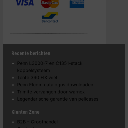
Recente berichten
Penn L3000-7 en C1351-stack
koppelsysteem
Tente 360 FIX wiel
Penn Elcom catalogus downloaden
Trimite vervangen door warnex
Legendarische garantie van pelicases
Klanten Zone
B2B – Groothandel