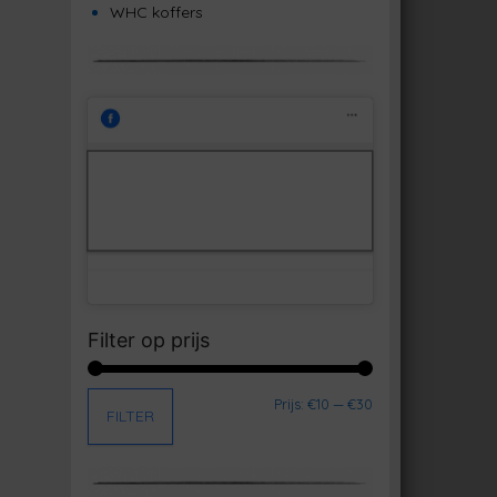
WHC koffers
Klik om marketing cookies te
Facebook
accepteren en deze inhoud in te
schakelen
Filter op prijs
Min. prijs
Max. prijs
Prijs:
€10
—
€30
FILTER