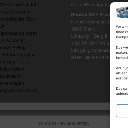
2B – Groothandel
Deze Webshop is onderdee
ontacteer ons
Rentek BV – Protekt
ookiebeleid (EU)
Nieuwpoortlaan 21 / 1
AQ
We wete
3600 Genk
maar ze
lightcase op maat
Limburg – België
koekjes
ijn Account
+32 (0) 89 / 44 92 07
ieuws – Blog
Dus we 
info@flightcaseshop.be
maken. 
nderhoud pagina
BTW : BE-0538.802.039
invloed
ver ons
Als je j
ivacybeleid
als een
etourrecht
mist ge
inkelwagen
Dus ga 
aagservice – CNC
achterl
© 2026 - Rentek BVBA