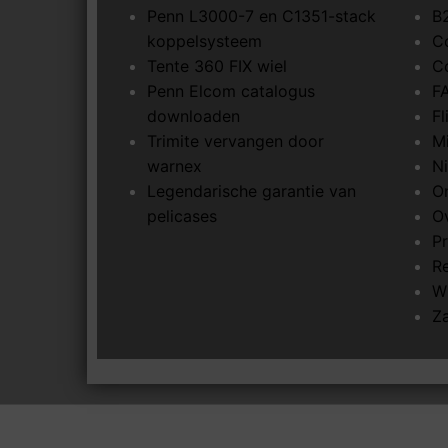
Penn L3000-7 en C1351-stack
B
koppelsysteem
C
Tente 360 FIX wiel
C
Penn Elcom catalogus
F
downloaden
F
Trimite vervangen door
M
warnex
N
Legendarische garantie van
O
pelicases
O
Pr
R
W
Z