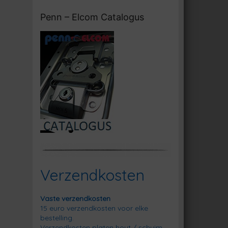
Penn – Elcom Catalogus
Verzendkosten
Vaste verzendkosten
15 euro verzendkosten voor elke
bestelling.
Verzendkosten platen hout / schuim