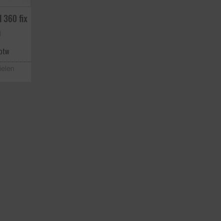
 360 fix
m
 btw
ielen