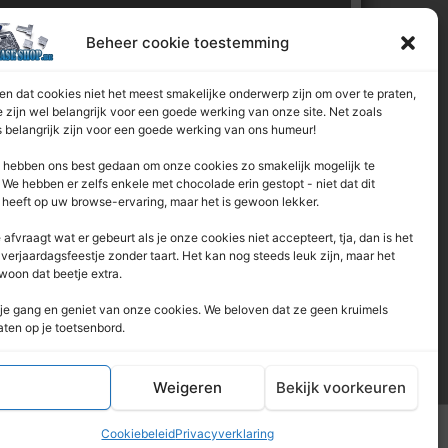
l van:
Beheer cookie toestemming
n dat cookies niet het meest smakelijke onderwerp zijn om over te praten,
 zijn wel belangrijk voor een goede werking van onze site. Net zoals
 belangrijk zijn voor een goede werking van ons humeur!
hebben ons best gedaan om onze cookies zo smakelijk mogelijk te
We hebben er zelfs enkele met chocolade erin gestopt - niet dat dit
 heeft op uw browse-ervaring, maar het is gewoon lekker.
e afvraagt ​​wat er gebeurt als je onze cookies niet accepteert, tja, dan is het
 verjaardagsfeestje zonder taart. Het kan nog steeds leuk zijn, maar het
woon dat beetje extra.
je gang en geniet van onze cookies. We beloven dat ze geen kruimels
aten op je toetsenbord.
Accepteren
Weigeren
Bekijk voorkeuren
Cookiebeleid
Privacyverklaring