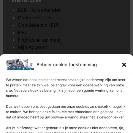
B2B – Groothandel
Contacteer ons
Cookiebeleid (EU)
FAQ
Flightcase op maat
Mijn Account
Nieuws – Blog
Onderhoud pagina
Beheer cookie toestemming
Over ons
Privacybeleid
We weten dat cookies niet het meest smakelijke onderwerp zijn om over
Retourrecht
te praten, maar ze zijn wel belangrijk voor een goede werking van onze
site. Net zoals koekjes belangrijk zijn voor een goede werking van ons
Winkelwagen
humeur!
Zaagservice – CNC
Dus we hebben ons best gedaan om onze cookies zo smakelijk mogelijk
te maken. We hebben er zelfs enkele met chocolade erin gestopt - niet
Contacteer Ons
dat dit invloed heeft op uw browse-ervaring, maar het is gewoon lekker.
Deze Webshop is onderdeel van:
Als je je afvraagt ​​wat er gebeurt als je onze cookies niet accepteert, tja,