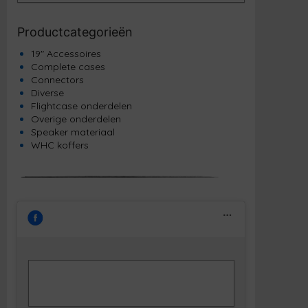
Productcategorieën
19" Accessoires
Complete cases
Connectors
Diverse
Flightcase onderdelen
Overige onderdelen
Speaker materiaal
WHC koffers
Klik om marketing cookies te accepteren
Facebook
en deze inhoud in te schakelen