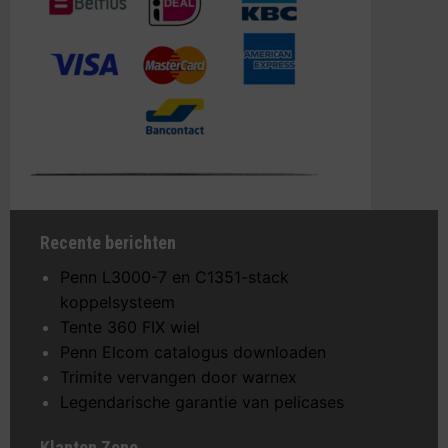
Recente berichten
Penn L3000-7 en C1351-stack
koppelsysteem
Tente 360 FIX wiel
Penn Elcom catalogus downloaden
Trimite vervangen door warnex
Legendarische garantie van pelicases
Klanten Zone