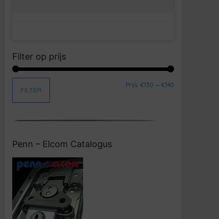
Filter op prijs
Min. prijs
Max. prijs
Prijs:
€130
—
€140
FILTER
Penn – Elcom Catalogus