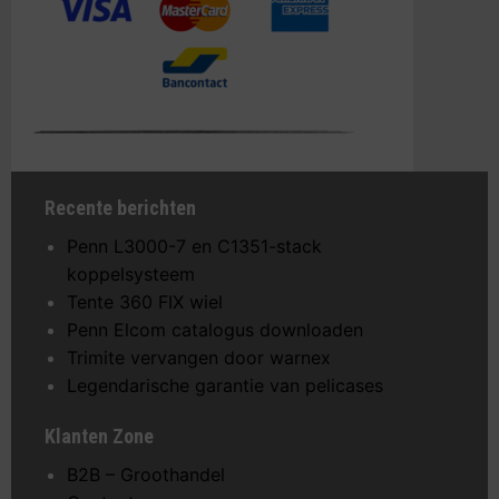
Recente berichten
Penn L3000-7 en C1351-stack
koppelsysteem
Tente 360 FIX wiel
Penn Elcom catalogus downloaden
Trimite vervangen door warnex
Legendarische garantie van pelicases
Klanten Zone
B2B – Groothandel