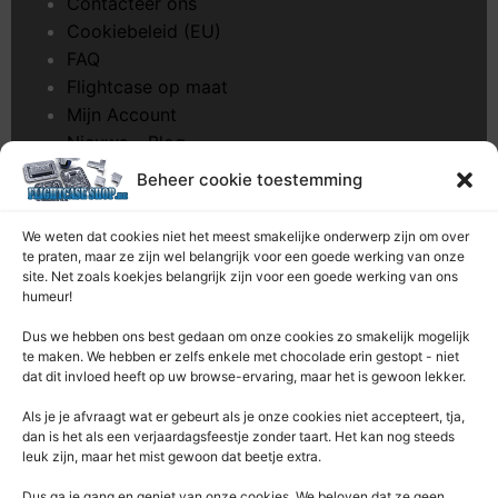
Contacteer ons
Cookiebeleid (EU)
FAQ
Flightcase op maat
Mijn Account
Nieuws – Blog
Onderhoud pagina
Beheer cookie toestemming
Over ons
Privacybeleid
We weten dat cookies niet het meest smakelijke onderwerp zijn om over
Retourrecht
te praten, maar ze zijn wel belangrijk voor een goede werking van onze
site. Net zoals koekjes belangrijk zijn voor een goede werking van ons
Winkelwagen
humeur!
Zaagservice – CNC
Dus we hebben ons best gedaan om onze cookies zo smakelijk mogelijk
te maken. We hebben er zelfs enkele met chocolade erin gestopt - niet
Contacteer Ons
dat dit invloed heeft op uw browse-ervaring, maar het is gewoon lekker.
Deze Webshop is onderdeel van:
Als je je afvraagt ​​wat er gebeurt als je onze cookies niet accepteert, tja,
Rentek BV – Protekt
dan is het als een verjaardagsfeestje zonder taart. Het kan nog steeds
leuk zijn, maar het mist gewoon dat beetje extra.
Nieuwpoortlaan 21 / 1
3600 Genk
Dus ga je gang en geniet van onze cookies. We beloven dat ze geen