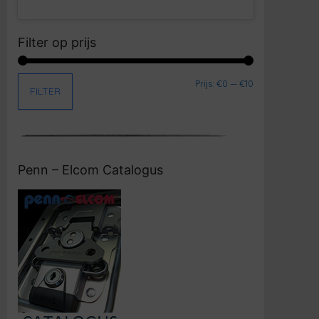
Filter op prijs
Min. prijs
Max. prijs
Prijs:
€0
—
€10
FILTER
Penn – Elcom Catalogus