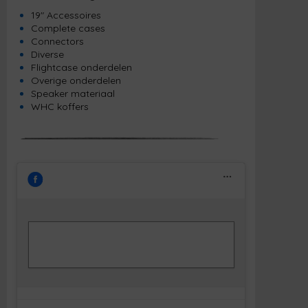
19" Accessoires
Complete cases
Connectors
Diverse
Flightcase onderdelen
Overige onderdelen
Speaker materiaal
WHC koffers
Klik om marketing cookies te accepteren
Facebook
en deze inhoud in te schakelen