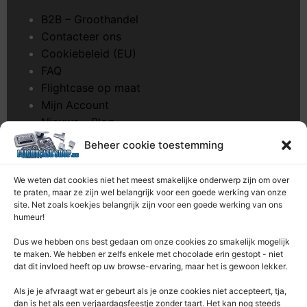
B2B – Groothandel
Contacteer ons
Cookiebeleid (EU)
FAQ
Flightcase op maat
Mijn Account
Nieuws – Blog
Onderhoud pagina
Beheer cookie toestemming
Over ons
Privacybeleid
We weten dat cookies niet het meest smakelijke onderwerp zijn om over
Retourrecht
te praten, maar ze zijn wel belangrijk voor een goede werking van onze
site. Net zoals koekjes belangrijk zijn voor een goede werking van ons
Winkelwagen
humeur!
Zaagservice – CNC
Dus we hebben ons best gedaan om onze cookies zo smakelijk mogelijk
te maken. We hebben er zelfs enkele met chocolade erin gestopt - niet
Contacteer Ons
dat dit invloed heeft op uw browse-ervaring, maar het is gewoon lekker.
Deze Webshop is onderdeel van:
Als je je afvraagt ​​wat er gebeurt als je onze cookies niet accepteert, tja,
Rentek BV – Protekt
dan is het als een verjaardagsfeestje zonder taart. Het kan nog steeds