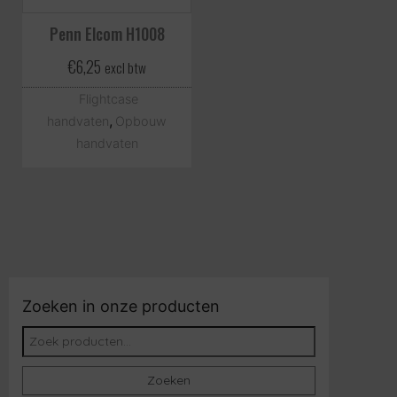
Penn Elcom H1008
€
6,25
excl btw
Flightcase
,
handvaten
Opbouw
handvaten
Zoeken in onze producten
Zoeken naar:
Zoeken