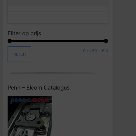
Filter op prijs
Min. prijs
Max. prijs
Prijs:
€0
—
€10
FILTER
Penn – Elcom Catalogus