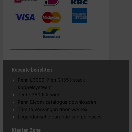
Recente berichten
Penn L3000-7 en C1351-stack
koppelsysteem
Tente 360 FIX wiel
Penn Elcom catalogus downloaden
Trimite vervangen door warnex
Legendarische garantie van pelicases
Klanten Zone