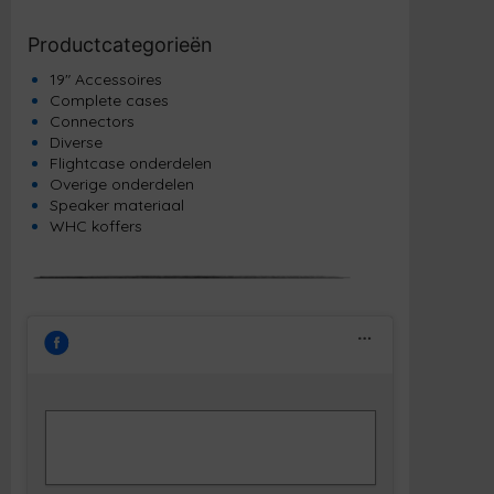
Productcategorieën
19" Accessoires
Complete cases
Connectors
Diverse
Flightcase onderdelen
Overige onderdelen
Speaker materiaal
WHC koffers
Klik om marketing cookies te accepteren
Facebook
en deze inhoud in te schakelen