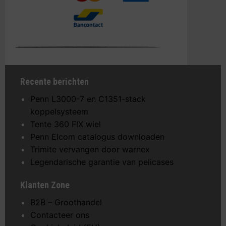
Recente berichten
Penn L3000-7 en C1351-stack
koppelsysteem
Tente 360 FIX wiel
Penn Elcom catalogus downloaden
Trimite vervangen door warnex
Legendarische garantie van pelicases
Klanten Zone
B2B – Groothandel
Contacteer ons