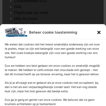
Cookiebeleid (EU)
FAQ
Flightcase op maat
Mijn Account
Nieuws – Blog
Onderhoud pagina
Beheer cookie toestemming
Over ons
Privacybeleid
We weten dat cookies niet het meest smakelijke onderwerp zijn om over
Retourrecht
te praten, maar ze zijn wel belangrijk voor een goede werking van onze
site. Net zoals koekjes belangrijk zijn voor een goede werking van ons
Winkelwagen
humeur!
Zaagservice – CNC
Dus we hebben ons best gedaan om onze cookies zo smakelijk mogelijk
te maken. We hebben er zelfs enkele met chocolade erin gestopt - niet
Contacteer Ons
dat dit invloed heeft op uw browse-ervaring, maar het is gewoon lekker.
Deze Webshop is onderdeel van:
Als je je afvraagt ​​wat er gebeurt als je onze cookies niet accepteert, tja,
Rentek BV – Protekt
dan is het als een verjaardagsfeestje zonder taart. Het kan nog steeds
leuk zijn, maar het mist gewoon dat beetje extra.
Nieuwpoortlaan 21 / 1
3600 Genk
Dus ga je gang en geniet van onze cookies. We beloven dat ze geen
kruimels achterlaten op je toetsenbord.
Limburg – België