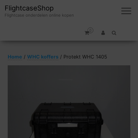
FlightcaseShop
Flightcase onderdelen online kopen
0
Home
/
WHC koffers
/ Protekt WHC 1405