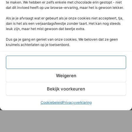
Contacteer Ons
te maken. We hebben er zelfs enkele met chocolade erin gestopt - niet
dat dit invloed heeft op uw browse-ervaring, maar het is gewoon lekker.
Deze Webshop is onderdeel van:
Als je je afvraagt ​​wat er gebeurt als je onze cookies niet accepteert, tja,
Rentek BV – Protekt
dan is het als een verjaardagsfeestje zonder taart. Het kan nog steeds
leuk zijn, maar het mist gewoon dat beetje extra.
Nieuwpoortlaan 21 / 1
3600 Genk
Dus ga je gang en geniet van onze cookies. We beloven dat ze geen
kruimels achterlaten op je toetsenbord.
Limburg – België
+32 (0) 89 / 44 92 07
info@flightcaseshop.be
Accepteren
BTW : BE-0538.802.039
Weigeren
Bekijk voorkeuren
© 2026 - Rentek BVBA
Cookiebeleid
Privacyverklaring