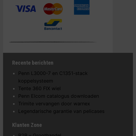
Recente berichten
Penn L3000-7 en C1351-stack
koppelsysteem
Tente 360 FIX wiel
Penn Elcom catalogus downloaden
Trimite vervangen door warnex
Legendarische garantie van pelicases
Klanten Zone
B2B – Groothandel