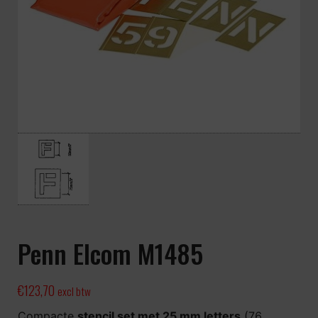
Penn Elcom M1485
€
123,70
excl btw
Compacte
stencil set met 25 mm letters
(76