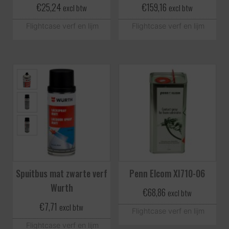
€
25,24
€
159,16
excl btw
excl btw
Flightcase verf en lijm
Flightcase verf en lijm
Spuitbus mat zwarte verf
Penn Elcom XI710-06
Wurth
€
68,86
excl btw
€
7,71
excl btw
Flightcase verf en lijm
Flightcase verf en lijm