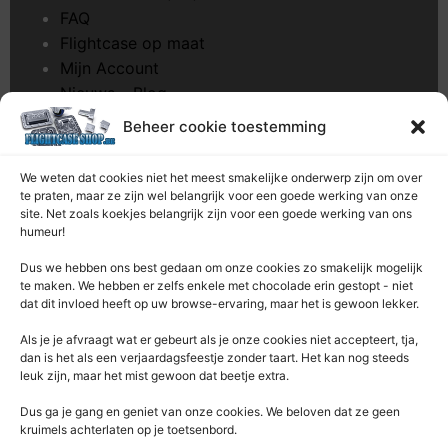
FAQ
Flightcase op maat
Mijn Account
Nieuws – Blog
Onderhoud pagina
Beheer cookie toestemming
Over ons
Privacybeleid
We weten dat cookies niet het meest smakelijke onderwerp zijn om over
Retourrecht
te praten, maar ze zijn wel belangrijk voor een goede werking van onze
site. Net zoals koekjes belangrijk zijn voor een goede werking van ons
Winkelwagen
humeur!
Zaagservice – CNC
Dus we hebben ons best gedaan om onze cookies zo smakelijk mogelijk
te maken. We hebben er zelfs enkele met chocolade erin gestopt - niet
Contacteer Ons
dat dit invloed heeft op uw browse-ervaring, maar het is gewoon lekker.
Deze Webshop is onderdeel van:
Als je je afvraagt ​​wat er gebeurt als je onze cookies niet accepteert, tja,
Rentek BV – Protekt
dan is het als een verjaardagsfeestje zonder taart. Het kan nog steeds
leuk zijn, maar het mist gewoon dat beetje extra.
Nieuwpoortlaan 21 / 1
3600 Genk
Dus ga je gang en geniet van onze cookies. We beloven dat ze geen
kruimels achterlaten op je toetsenbord.
Limburg – België