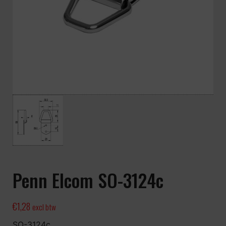
Penn Elcom SO-3124c
€
1,28
excl btw
SO-3124c