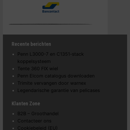
Recente berichten
Penn L3000-7 en C1351-stack
koppelsysteem
Tente 360 FIX wiel
Penn Elcom catalogus downloaden
Trimite vervangen door warnex
Legendarische garantie van pelicases
Klanten Zone
B2B – Groothandel
Contacteer ons
Cookiebeleid (EU)