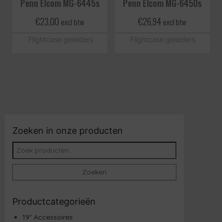
Penn Elcom MG-6445s
Penn Elcom MG-6450s
€
23,00
€
26,94
excl btw
excl btw
Flightcase geleiders
Flightcase geleiders
Zoeken in onze producten
Zoeken naar:
Zoeken
Productcategorieën
19" Accessoires