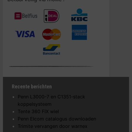
Recente berichten
Penn L3000-7 en C1351-stack
koppelsysteem
Tente 360 FIX wiel
Penn Elcom catalogus downloaden
Trimite vervangen door warnex