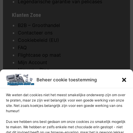
Legendarische garantie van pelicases
Klanten Zone
B2B – Groothandel
Contacteer ons
Cookiebeleid (EU)
FAQ
Flightcase op maat
Mijn Account
Nieuws – Blog
Onderhoud pagina
Beheer cookie toestemming
Over ons
Privacybeleid
We weten dat cookies niet het meest smakelijke onderwerp zijn om over
Retourrecht
te praten, maar ze zijn wel belangrijk voor een goede werking van onze
site. Net zoals koekjes belangrijk zijn voor een goede werking van ons
Winkelwagen
humeur!
Zaagservice – CNC
Dus we hebben ons best gedaan om onze cookies zo smakelijk mogelijk
te maken. We hebben er zelfs enkele met chocolade erin gestopt - niet
Contacteer Ons
dat dit invloed heeft op uw browse-ervaring, maar het is gewoon lekker.