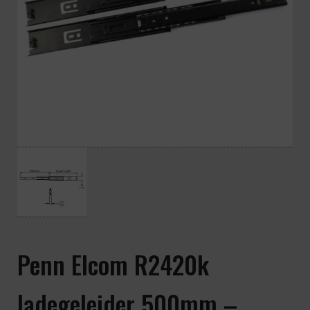
Penn Elcom R2420k
ladegeleider 500mm –