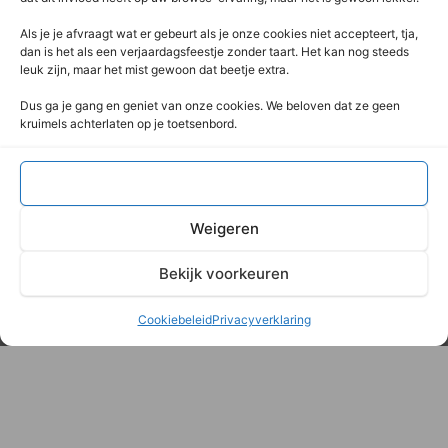
Deze Webshop is onderdeel van:
Als je je afvraagt ​​wat er gebeurt als je onze cookies niet accepteert, tja,
Rentek BV – Protekt
dan is het als een verjaardagsfeestje zonder taart. Het kan nog steeds
leuk zijn, maar het mist gewoon dat beetje extra.
Nieuwpoortlaan 21 / 1
3600 Genk
Dus ga je gang en geniet van onze cookies. We beloven dat ze geen
kruimels achterlaten op je toetsenbord.
Limburg – België
+32 (0) 89 / 44 92 07
info@flightcaseshop.be
Accepteren
BTW : BE-0538.802.039
Weigeren
Bekijk voorkeuren
© 2026 - Rentek BVBA
Cookiebeleid
Privacyverklaring