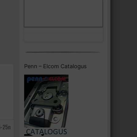
Klik om marketing cookies te
Facebook
accepteren en deze inhoud in te
schakelen
Penn – Elcom Catalogus
5-25n