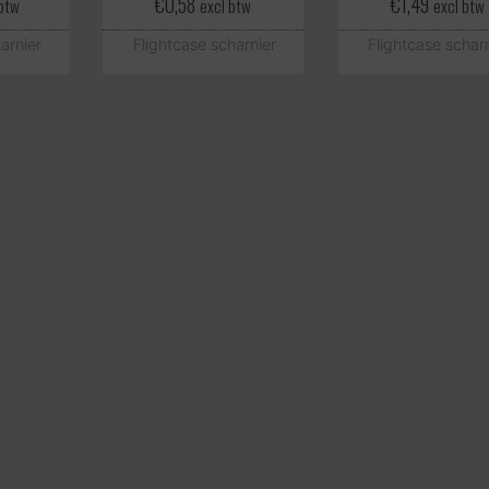
€
0,58
€
1,49
 btw
excl btw
excl btw
arnier
Flightcase scharnier
Flightcase schar