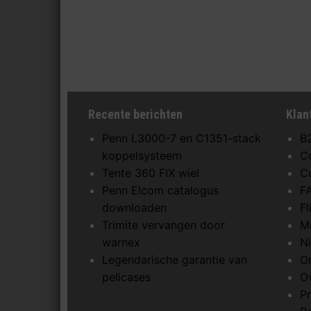
Recente berichten
Klan
Penn L3000-7 en C1351-stack
B
koppelsysteem
C
Tente 360 FIX wiel
C
Penn Elcom catalogus
F
downloaden
F
Trimite vervangen door
M
warnex
N
Legendarische garantie van
O
pelicases
O
Pr