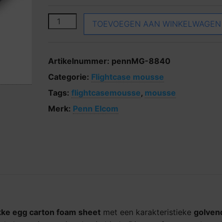
Penn Elcom MG-8840 aantal
TOEVOEGEN AAN WINKELWAGEN
Artikelnummer:
pennMG-8840
Categorie:
Flightcase mousse
Tags:
flightcasemousse
,
mousse
Merk:
Penn Elcom
ke egg carton foam sheet
met een karakteristieke
golven