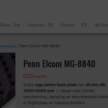
Nieuws – Blog
Zaagservice – CNC
Maatwerk
B2B
Mijn Acco
e mousse
/ Penn Elcom MG-8840
Penn Elcom MG-8840
€
23,14
excl btw
Grijze
egg carton foam plaat
van
4
0 mm dik
,
1200×2000 mm
— ideaal voor zachte
bescherming, demping en absorberende bekle
in flightcases en transportkoffers.