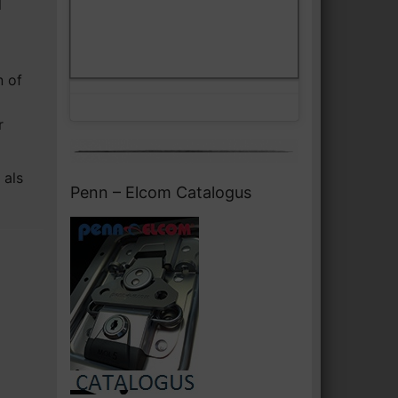
l
Klik om marketing cookies te
Facebook
accepteren en deze inhoud in te
schakelen
n of
r
 als
Penn – Elcom Catalogus