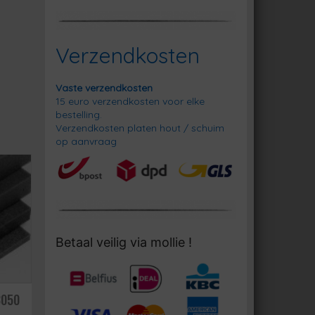
Verzendkosten
Vaste verzendkosten
15 euro verzendkosten voor elke
bestelling.
Verzendkosten platen hout / schuim
op aanvraag
Betaal veilig via mollie !
8050