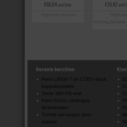
€
66,84
€
19,42
excl btw
excl
Flightcase mousse
Flightcas
,
mousse
Speaker 
Recente berichten
Klan
Penn L3000-7 en C1351-stack
B
koppelsysteem
C
Tente 360 FIX wiel
C
Penn Elcom catalogus
F
downloaden
F
Trimite vervangen door
M
warnex
N