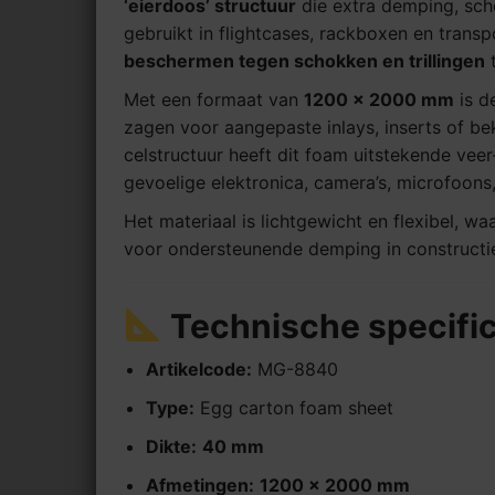
‘eierdoos’ structuur
die extra demping, scho
gebruikt in flightcases, rackboxen en trans
beschermen tegen schokken en trillingen
t
Met een formaat van
1200 × 2000 mm
is d
zagen voor aangepaste inlays, inserts of be
celstructuur heeft dit foam uitstekende vee
gevoelige elektronica, camera’s, microfoons
Het materiaal is lichtgewicht en flexibel, w
voor ondersteunende demping in constructi
Technische specific
Artikelcode:
MG-8840
Type:
Egg carton foam sheet
Dikte:
4
0 mm
Afmetingen:
1200 × 2000 mm