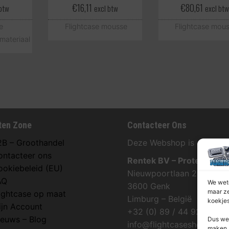
€
16,11
€
80,61
 btw
excl btw
excl bt
e
Flightcase mousse
Flightcase mou
materiaal
ten Zone
Contacteer Ons
2B – Groothandel
Deze Webshop is onderdee
ontacteer ons
Rentek BV – Protekt
ookiebeleid (EU)
Nieuwpoortlaan 21 / 1
AQ
We wete
3600 Genk
maar ze
lightcase op maat
Limburg – België
koekjes
ijn Account
+32 (0) 89 / 44 92 07
ieuws – Blog
Dus we 
info@flightcaseshop.be
maken. 