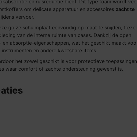
kabsorptie en ruisreductie biedt. Dit type foam wordt vee
portkoffers om delicate apparatuur en accessoires
zacht te
ijdens vervoer.
eze grijze schuimplaat eenvoudig op maat te snijden, freze
kleding van de interne ruimte van cases. Dankzij de open
r- en absorptie-eigenschappen, wat het geschikt maakt voo
, instrumenten en andere kwetsbare items.
aardoor het zowel geschikt is voor protectieve toepassingen
es waar comfort of zachte ondersteuning gewenst is.
aties