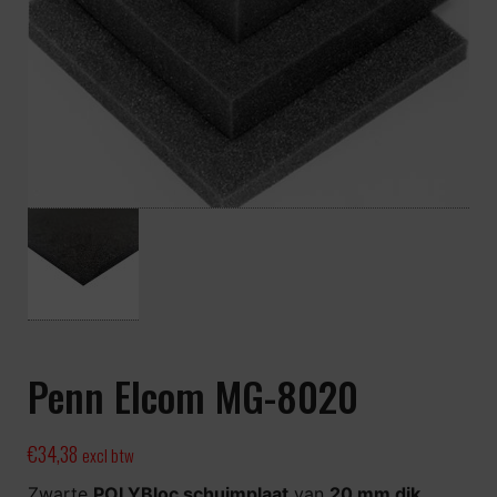
Penn Elcom MG-8020
€
34,38
excl btw
Zwarte
POLYBloc schuimplaat
van
2
0 mm dik
,