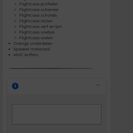
Flightcase profielen
Flightcase scharnier
Flightcase schotels
Flightcase sloten
Flightcase verf en lijm
Flightcase voetjes
Flightcase wielen
Overige onderdelen
Speaker materiaal
WHC koffers
Klik om marketing cookies te accepteren
Facebook
en deze inhoud in te schakelen