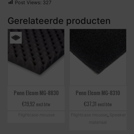
Post Views:
327
Gerelateerde producten
Penn Elcom MG-8830
Penn Elcom MG-8310
€
19,92
€
37,31
excl btw
excl btw
,
Flightcase mousse
Flightcase mousse
Speaker
materiaal