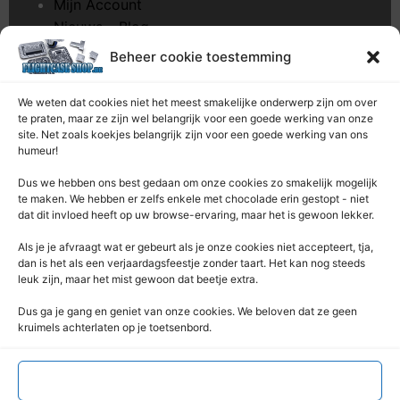
Mijn Account
Nieuws – Blog
Onderhoud pagina
Beheer cookie toestemming
Over ons
Privacybeleid
We weten dat cookies niet het meest smakelijke onderwerp zijn om over
Retourrecht
te praten, maar ze zijn wel belangrijk voor een goede werking van onze
site. Net zoals koekjes belangrijk zijn voor een goede werking van ons
Winkelwagen
humeur!
Zaagservice – CNC
Dus we hebben ons best gedaan om onze cookies zo smakelijk mogelijk
te maken. We hebben er zelfs enkele met chocolade erin gestopt - niet
Contacteer Ons
dat dit invloed heeft op uw browse-ervaring, maar het is gewoon lekker.
Deze Webshop is onderdeel van:
Als je je afvraagt ​​wat er gebeurt als je onze cookies niet accepteert, tja,
Rentek BV – Protekt
dan is het als een verjaardagsfeestje zonder taart. Het kan nog steeds
leuk zijn, maar het mist gewoon dat beetje extra.
Nieuwpoortlaan 21 / 1
3600 Genk
Dus ga je gang en geniet van onze cookies. We beloven dat ze geen
kruimels achterlaten op je toetsenbord.
Limburg – België
+32 (0) 89 / 44 92 07
info@flightcaseshop.be
Accepteren
BTW : BE-0538.802.039