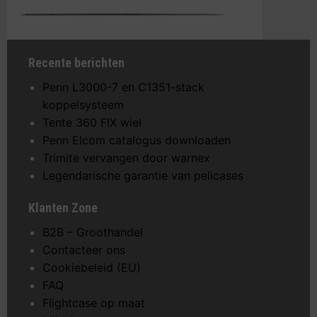
Recente berichten
Penn L3000-7 en C1351-stack
koppelsysteem
Tente 360 FIX wiel
Penn Elcom catalogus downloaden
Trimite vervangen door warnex
Legendarische garantie van pelicases
Klanten Zone
B2B – Groothandel
Contacteer ons
Cookiebeleid (EU)
FAQ
Flightcase op maat