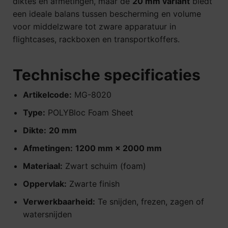
diktes en afmetingen, maar de
20 mm variant
biedt
een ideale balans tussen bescherming en volume
voor middelzware tot zware apparatuur in
flightcases, rackboxen en transportkoffers.
Technische specificaties
Artikelcode:
MG-8020
Type:
POLYBloc Foam Sheet
Dikte:
2
0 mm
Afmetingen:
1200 mm × 2000 mm
Materiaal:
Zwart schuim (foam)
Oppervlak:
Zwarte finish
Verwerkbaarheid:
Te snijden, frezen, zagen of
watersnijden