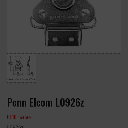
Penn Elcom L0926z
€
1,16
excl btw
L0926z