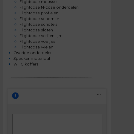
Flightcase mousse
Flightcase N-case onderdelen
Flightcase profielen
Flightcase scharnier
Flightcase schotels
Flightcase sloten
Flightcase verf en lijm
Flightcase voetjes
Flightcase wielen
Overige onderdelen
Speaker materiaal
WHC koffers
Klik om marketing cookies te accepteren
Facebook
en deze inhoud in te schakelen