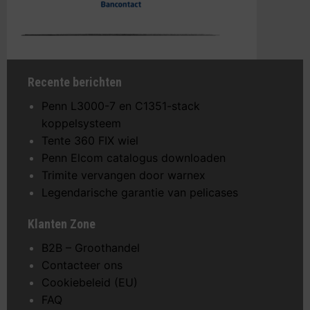
Recente berichten
Penn L3000-7 en C1351-stack
koppelsysteem
Tente 360 FIX wiel
Penn Elcom catalogus downloaden
Trimite vervangen door warnex
Legendarische garantie van pelicases
Klanten Zone
B2B – Groothandel
Contacteer ons
Cookiebeleid (EU)
FAQ