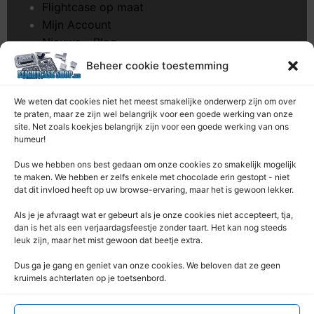
Flightcase op maat
Mijn Account
Nieuws – Blog
Onderhoud pagina
Beheer cookie toestemming
Over ons
Privacybeleid
We weten dat cookies niet het meest smakelijke onderwerp zijn om over
Retourrecht
te praten, maar ze zijn wel belangrijk voor een goede werking van onze
site. Net zoals koekjes belangrijk zijn voor een goede werking van ons
Winkelwagen
humeur!
Zaagservice – CNC
Dus we hebben ons best gedaan om onze cookies zo smakelijk mogelijk
te maken. We hebben er zelfs enkele met chocolade erin gestopt - niet
Contacteer Ons
dat dit invloed heeft op uw browse-ervaring, maar het is gewoon lekker.
Deze Webshop is onderdeel van:
Als je je afvraagt ​​wat er gebeurt als je onze cookies niet accepteert, tja,
Rentek BV – Protekt
dan is het als een verjaardagsfeestje zonder taart. Het kan nog steeds
leuk zijn, maar het mist gewoon dat beetje extra.
Nieuwpoortlaan 21 / 1
3600 Genk
Dus ga je gang en geniet van onze cookies. We beloven dat ze geen
kruimels achterlaten op je toetsenbord.
Limburg – België
+32 (0) 89 / 44 92 07