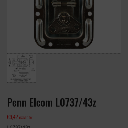
Penn Elcom L0737/43z
€
9,42
excl btw
L0737/43z