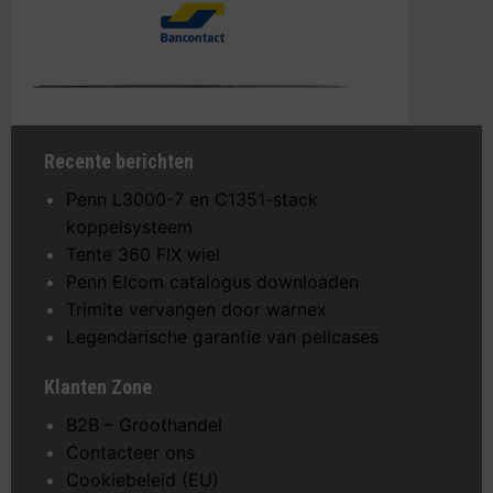
Recente berichten
Penn L3000-7 en C1351-stack
koppelsysteem
Tente 360 FIX wiel
Penn Elcom catalogus downloaden
Trimite vervangen door warnex
Legendarische garantie van pelicases
Klanten Zone
B2B – Groothandel
Contacteer ons
Cookiebeleid (EU)