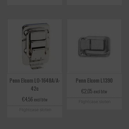
Penn Elcom LO-1648A/A-
Penn Elcom L1390
42c
€
2,05
excl btw
€
4,56
excl btw
Flightcase sloten
Flightcase sloten