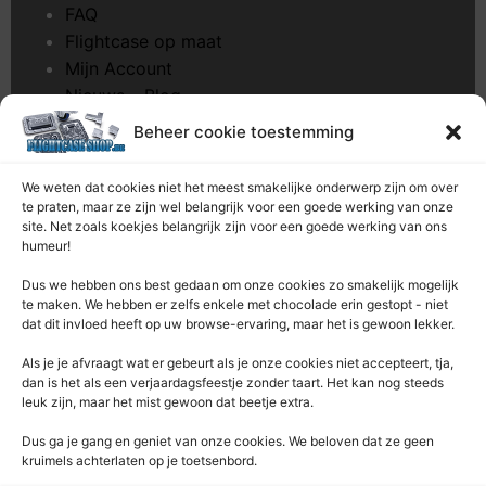
FAQ
Flightcase op maat
Mijn Account
Nieuws – Blog
Onderhoud pagina
Beheer cookie toestemming
Over ons
Privacybeleid
We weten dat cookies niet het meest smakelijke onderwerp zijn om over
Retourrecht
te praten, maar ze zijn wel belangrijk voor een goede werking van onze
site. Net zoals koekjes belangrijk zijn voor een goede werking van ons
Winkelwagen
humeur!
Zaagservice – CNC
Dus we hebben ons best gedaan om onze cookies zo smakelijk mogelijk
te maken. We hebben er zelfs enkele met chocolade erin gestopt - niet
Contacteer Ons
dat dit invloed heeft op uw browse-ervaring, maar het is gewoon lekker.
Deze Webshop is onderdeel van:
Als je je afvraagt ​​wat er gebeurt als je onze cookies niet accepteert, tja,
Rentek BV – Protekt
dan is het als een verjaardagsfeestje zonder taart. Het kan nog steeds
leuk zijn, maar het mist gewoon dat beetje extra.
Nieuwpoortlaan 21 / 1
3600 Genk
Dus ga je gang en geniet van onze cookies. We beloven dat ze geen
kruimels achterlaten op je toetsenbord.
Limburg – België