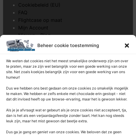
Cookiebeleid (EU)
FAQ
Flightcase op maat
Mijn Account
Nieuws – Blog
Onderhoud pagina
Beheer cookie toestemming
Over ons
Privacybeleid
We weten dat cookies niet het meest smakelijke onderwerp zijn om over
Retourrecht
te praten, maar ze zijn wel belangrijk voor een goede werking van onze
site. Net zoals koekjes belangrijk zijn voor een goede werking van ons
Winkelwagen
humeur!
Zaagservice – CNC
Dus we hebben ons best gedaan om onze cookies zo smakelijk mogelijk
te maken. We hebben er zelfs enkele met chocolade erin gestopt - niet
Contacteer Ons
dat dit invloed heeft op uw browse-ervaring, maar het is gewoon lekker.
Deze Webshop is onderdeel van:
Als je je afvraagt ​​wat er gebeurt als je onze cookies niet accepteert, tja,
Rentek BV – Protekt
dan is het als een verjaardagsfeestje zonder taart. Het kan nog steeds
leuk zijn, maar het mist gewoon dat beetje extra.
Nieuwpoortlaan 21 / 1
3600 Genk
Dus ga je gang en geniet van onze cookies. We beloven dat ze geen