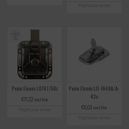
Flightcase sloten
Penn Elcom L0747/50z
Penn Elcom LO-1649A/A-
42c
€
11,32
excl btw
€
6,03
excl btw
Flightcase sloten
Flightcase sloten