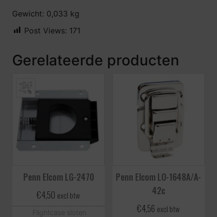
Gewicht: 0,033 kg
Post Views:
171
Gerelateerde producten
Penn Elcom LG-2470
Penn Elcom LO-1648A/A-
42c
€
4,50
excl btw
€
4,56
excl btw
Flightcase sloten