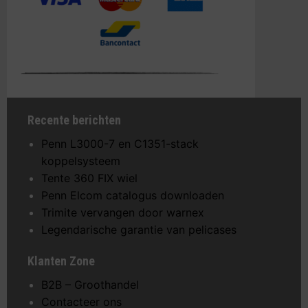
Recente berichten
Penn L3000-7 en C1351-stack
koppelsysteem
Tente 360 FIX wiel
Penn Elcom catalogus downloaden
Trimite vervangen door warnex
Legendarische garantie van pelicases
Klanten Zone
B2B – Groothandel
Contacteer ons