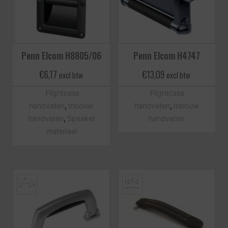
Penn Elcom H8805/06
Penn Elcom H4747
€
6,17
€
13,09
excl btw
excl btw
Flightcase
Flightcase
,
,
handvaten
Inbouw
handvaten
Inbouw
,
handvaten
Speaker
handvaten
materiaal