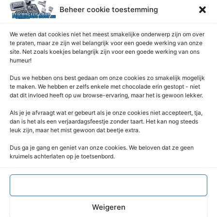
Onderhoud pagina
Beheer cookie toestemming
Over ons
Privacybeleid
We weten dat cookies niet het meest smakelijke onderwerp zijn om over
Retourrecht
te praten, maar ze zijn wel belangrijk voor een goede werking van onze
site. Net zoals koekjes belangrijk zijn voor een goede werking van ons
Winkelwagen
humeur!
Zaagservice – CNC
Dus we hebben ons best gedaan om onze cookies zo smakelijk mogelijk
te maken. We hebben er zelfs enkele met chocolade erin gestopt - niet
Contacteer Ons
dat dit invloed heeft op uw browse-ervaring, maar het is gewoon lekker.
Deze Webshop is onderdeel van:
Als je je afvraagt ​​wat er gebeurt als je onze cookies niet accepteert, tja,
Rentek BV – Protekt
dan is het als een verjaardagsfeestje zonder taart. Het kan nog steeds
leuk zijn, maar het mist gewoon dat beetje extra.
Nieuwpoortlaan 21 / 1
3600 Genk
Dus ga je gang en geniet van onze cookies. We beloven dat ze geen
kruimels achterlaten op je toetsenbord.
Limburg – België
+32 (0) 89 / 44 92 07
info@flightcaseshop.be
Accepteren
BTW : BE-0538.802.039
Weigeren