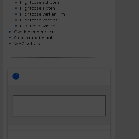
Flightcase schotels
Flightcase sloten
Flightcase verf en lijm
Flightcase voetjes
Flightcase wielen
Overige onderdelen
Speaker materiaal
WHC koffers
Klik om marketing cookies te accepteren
Facebook
en deze inhoud in te schakelen