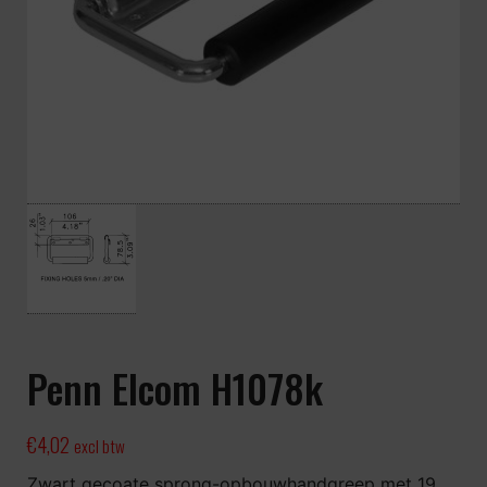
Penn Elcom H1078k
€
4,02
excl btw
Zwart gecoate sprong-opbouwhandgreep met 19