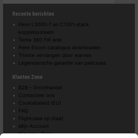
Recente berichten
Penn L3000-7 en C1351-stack
koppelsysteem
Tente 360 FIX wiel
Penn Elcom catalogus downloaden
Trimite vervangen door warnex
Legendarische garantie van pelicases
Klanten Zone
B2B – Groothandel
Contacteer ons
Cookiebeleid (EU)
FAQ
Flightcase op maat
Mijn Account
Nieuws – Blog