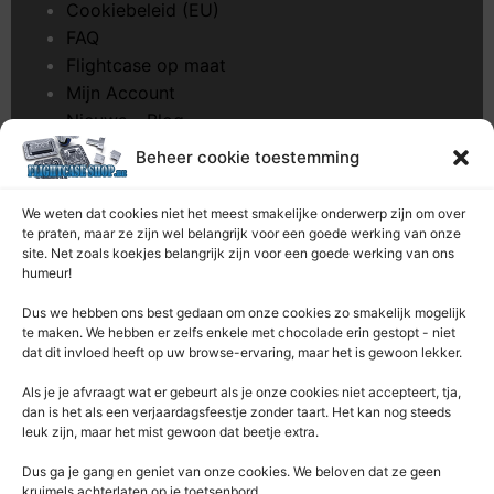
Cookiebeleid (EU)
FAQ
Flightcase op maat
Mijn Account
Nieuws – Blog
Onderhoud pagina
Beheer cookie toestemming
Over ons
Privacybeleid
We weten dat cookies niet het meest smakelijke onderwerp zijn om over
Retourrecht
te praten, maar ze zijn wel belangrijk voor een goede werking van onze
site. Net zoals koekjes belangrijk zijn voor een goede werking van ons
Winkelwagen
humeur!
Zaagservice – CNC
Dus we hebben ons best gedaan om onze cookies zo smakelijk mogelijk
Contacteer Ons
te maken. We hebben er zelfs enkele met chocolade erin gestopt - niet
dat dit invloed heeft op uw browse-ervaring, maar het is gewoon lekker.
Deze Webshop is onderdeel van:
Als je je afvraagt ​​wat er gebeurt als je onze cookies niet accepteert, tja,
Rentek BV – Protekt
dan is het als een verjaardagsfeestje zonder taart. Het kan nog steeds
leuk zijn, maar het mist gewoon dat beetje extra.
Nieuwpoortlaan 21 / 1
3600 Genk
Dus ga je gang en geniet van onze cookies. We beloven dat ze geen
kruimels achterlaten op je toetsenbord.