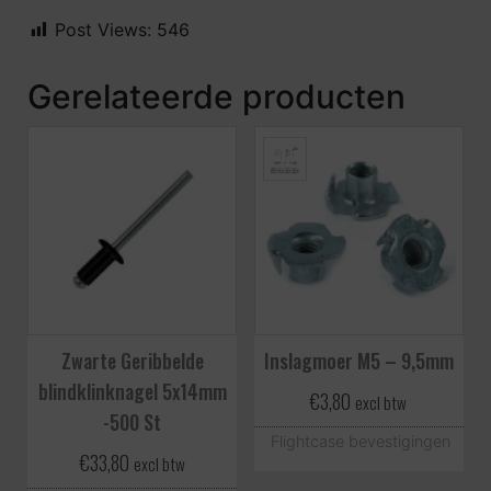
Post Views:
546
Gerelateerde producten
Zwarte Geribbelde
Inslagmoer M5 – 9,5mm
blindklinknagel 5x14mm
€
3,80
excl btw
-500 St
Flightcase bevestigingen
€
33,80
excl btw