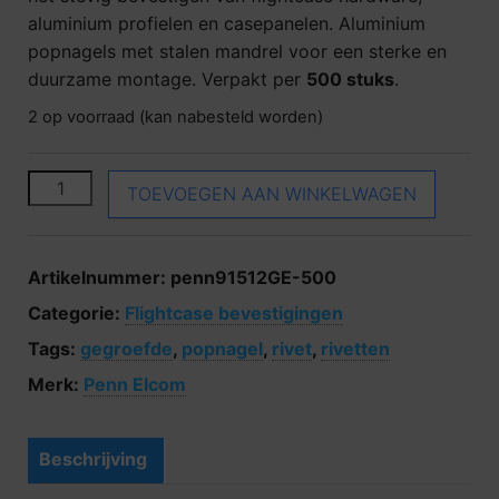
aluminium profielen en casepanelen. Aluminium
popnagels met stalen mandrel voor een sterke en
duurzame montage. Verpakt per
500 stuks
.
2 op voorraad (kan nabesteld worden)
Gegroefde rivetten 5 x 12 mm (500stuks) aantal
TOEVOEGEN AAN WINKELWAGEN
Artikelnummer:
penn91512GE-500
Categorie:
Flightcase bevestigingen
Tags:
gegroefde
,
popnagel
,
rivet
,
rivetten
Merk:
Penn Elcom
Beschrijving