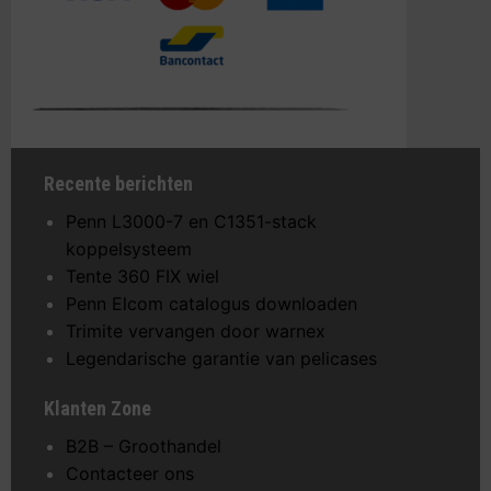
Recente berichten
Penn L3000-7 en C1351-stack
koppelsysteem
Tente 360 FIX wiel
Penn Elcom catalogus downloaden
Trimite vervangen door warnex
Legendarische garantie van pelicases
Klanten Zone
B2B – Groothandel
Contacteer ons