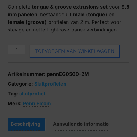
Complete
tongue & groove extrusions set
voor
9,5
mm panelen
, bestaande uit
male (tongue)
en
female (groove)
profielen van 2 m. Perfect voor
stevige en nette flightcase-paneelverbindingen.
Penn Elcom EG-0500 M+F aantal
TOEVOEGEN AAN WINKELWAGEN
Artikelnummer:
pennEG0500-2M
Categorie:
Sluitprofielen
Tag:
sluitprofiel
Merk:
Penn Elcom
Beschrijving
Aanvullende informatie