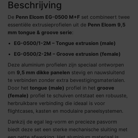
Beschrijving
De
Penn Elcom EG-0500 M+F
set combineert twee
essentiële extrusieprofielen uit de
Penn Elcom 9,5
mm tongue & groove serie
:
EG-0500/1-2M – Tongue extrusion (male)
EG-0500/2-2M – Groove extrusion (female)
Deze aluminium profielen zijn speciaal ontworpen
om
9,5 mm dikke panelen
stevig en nauwsluitend
te verbinden zonder extra bevestigingsmaterialen.
Door het
tongue (male)
profiel in het
groove
(female)
profiel te schuiven ontstaat een robuuste,
herbruikbare verbinding die ideaal is voor
flightcases, kasten en modulaire paneelsystemen.
Dankzij de egal leg-vorm en precieze pasvorm
biedt deze set een sterke mechanische sluiting met
een nette afwerking. Het aluminium materiaal is