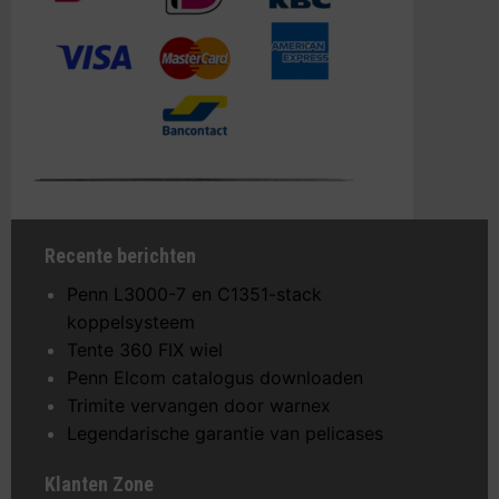
Recente berichten
Penn L3000-7 en C1351-stack
koppelsysteem
Tente 360 FIX wiel
Penn Elcom catalogus downloaden
Trimite vervangen door warnex
Legendarische garantie van pelicases
Klanten Zone