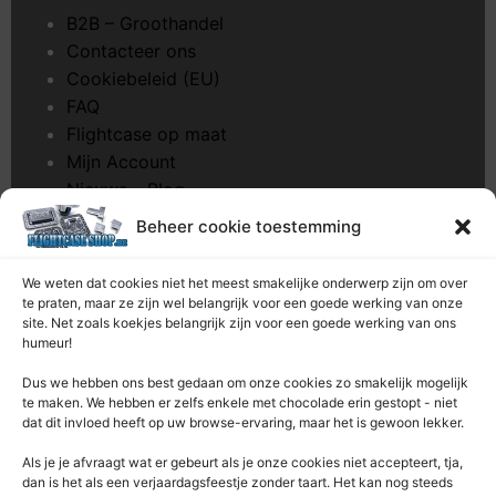
B2B – Groothandel
Contacteer ons
Cookiebeleid (EU)
FAQ
Flightcase op maat
Mijn Account
Nieuws – Blog
Onderhoud pagina
Beheer cookie toestemming
Over ons
Privacybeleid
We weten dat cookies niet het meest smakelijke onderwerp zijn om over
Retourrecht
te praten, maar ze zijn wel belangrijk voor een goede werking van onze
site. Net zoals koekjes belangrijk zijn voor een goede werking van ons
Winkelwagen
humeur!
Zaagservice – CNC
Dus we hebben ons best gedaan om onze cookies zo smakelijk mogelijk
te maken. We hebben er zelfs enkele met chocolade erin gestopt - niet
Contacteer Ons
dat dit invloed heeft op uw browse-ervaring, maar het is gewoon lekker.
Deze Webshop is onderdeel van:
Als je je afvraagt ​​wat er gebeurt als je onze cookies niet accepteert, tja,
Rentek BV – Protekt
dan is het als een verjaardagsfeestje zonder taart. Het kan nog steeds