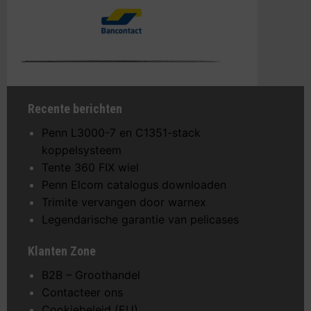
Recente berichten
Penn L3000-7 en C1351-stack
koppelsysteem
Tente 360 FIX wiel
Penn Elcom catalogus downloaden
Trimite vervangen door warnex
Legendarische garantie van pelicases
Klanten Zone
B2B – Groothandel
Contacteer ons
Cookiebeleid (EU)