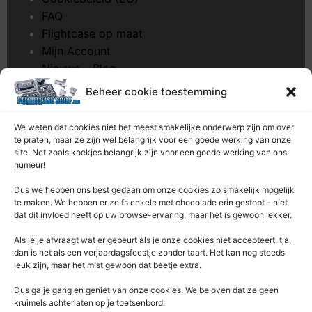
FAQ
Flightcase op maat
Mijn Account
Nieuws – Blog
Onderhoud pagina
Beheer cookie toestemming
Over ons
Privacybeleid
We weten dat cookies niet het meest smakelijke onderwerp zijn om over
Retourrecht
te praten, maar ze zijn wel belangrijk voor een goede werking van onze
site. Net zoals koekjes belangrijk zijn voor een goede werking van ons
Winkelwagen
humeur!
Zaagservice – CNC
Dus we hebben ons best gedaan om onze cookies zo smakelijk mogelijk
te maken. We hebben er zelfs enkele met chocolade erin gestopt - niet
Contacteer Ons
dat dit invloed heeft op uw browse-ervaring, maar het is gewoon lekker.
Deze Webshop is onderdeel van:
Als je je afvraagt ​​wat er gebeurt als je onze cookies niet accepteert, tja,
Rentek BV – Protekt
dan is het als een verjaardagsfeestje zonder taart. Het kan nog steeds
leuk zijn, maar het mist gewoon dat beetje extra.
Nieuwpoortlaan 21 / 1
3600 Genk
Dus ga je gang en geniet van onze cookies. We beloven dat ze geen
kruimels achterlaten op je toetsenbord.
Limburg – België