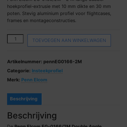
hoekprofiel-extrusie met 10 mm dikte en 30 mm
poten. Stevig aluminium profiel voor flightcases,
frames en montageconstructies.
Penn Elcom EG-0166 aantal
TOEVOEGEN AAN WINKELWAGEN
Artikelnummer:
pennEG0166-2M
Categorie:
Insteekprofiel
Merk:
Penn Elcom
Beschrijving
Beschrijving
De
Penn Elcom EG-0166/2M Double Angle