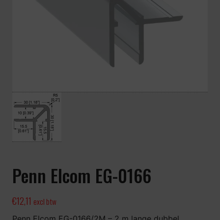
Penn Elcom EG-0166
€
12,11
excl btw
Penn Elcom EG-0166/2M – 2 m lange dubbel