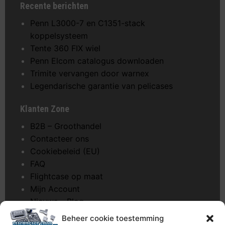
Recente berichten
Penn L3000-7 en C1351-stack
koppelsysteem
Tente 360 FIX wiel
Penn Elcom catalogus downloaden
Trimite vervangen door warnex
Legendarische garantie van pelicases
Klanten Zone
B2B – Groothandel
Contacteer ons
Cookiebeleid (EU)
FAQ
Flightcase op maat
Mijn Account
Nieuws – Blog
Onderhoud pagina
Beheer cookie toestemming