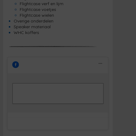
Flightcase verf en lijm
Flightcase voetjes
Flightcase wielen
Overige onderdelen
Speaker materiaal
WHC koffers
Klik om marketing cookies te accepteren
Facebook
en deze inhoud in te schakelen