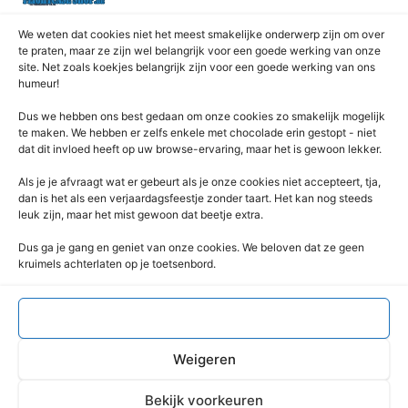
Over ons
Privacybeleid
We weten dat cookies niet het meest smakelijke onderwerp zijn om over
Retourrecht
te praten, maar ze zijn wel belangrijk voor een goede werking van onze
site. Net zoals koekjes belangrijk zijn voor een goede werking van ons
Winkelwagen
humeur!
Zaagservice – CNC
Dus we hebben ons best gedaan om onze cookies zo smakelijk mogelijk
Contacteer Ons
te maken. We hebben er zelfs enkele met chocolade erin gestopt - niet
dat dit invloed heeft op uw browse-ervaring, maar het is gewoon lekker.
Deze Webshop is onderdeel van:
Als je je afvraagt ​​wat er gebeurt als je onze cookies niet accepteert, tja,
Rentek BV – Protekt
dan is het als een verjaardagsfeestje zonder taart. Het kan nog steeds
leuk zijn, maar het mist gewoon dat beetje extra.
Nieuwpoortlaan 21 / 1
3600 Genk
Dus ga je gang en geniet van onze cookies. We beloven dat ze geen
kruimels achterlaten op je toetsenbord.
Limburg – België
+32 (0) 89 / 44 92 07
info@flightcaseshop.be
Accepteren
BTW : BE-0538.802.039
Weigeren
Bekijk voorkeuren