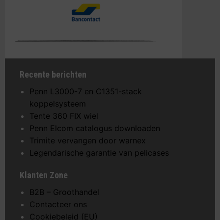
Recente berichten
Penn L3000-7 en C1351-stack
koppelsysteem
Tente 360 FIX wiel
Penn Elcom catalogus downloaden
Trimite vervangen door warnex
Legendarische garantie van pelicases
Klanten Zone
B2B – Groothandel
Contacteer ons
Cookiebeleid (EU)