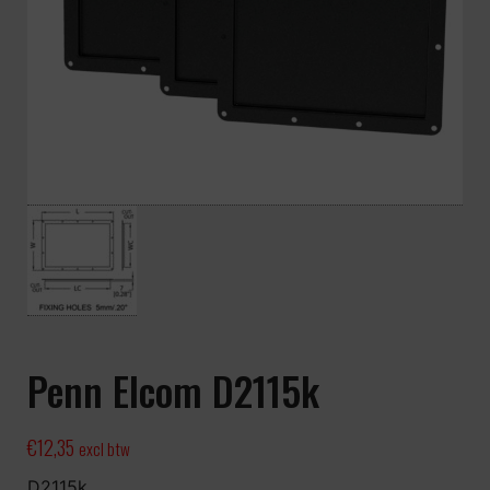
Penn Elcom D2115k
€
12,35
excl btw
D2115k