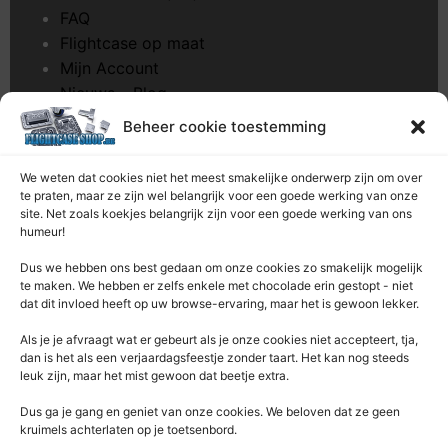
FAQ
Flightcase op maat
Mijn Account
Nieuws – Blog
Onderhoud pagina
Beheer cookie toestemming
Over ons
Privacybeleid
We weten dat cookies niet het meest smakelijke onderwerp zijn om over
Retourrecht
te praten, maar ze zijn wel belangrijk voor een goede werking van onze
site. Net zoals koekjes belangrijk zijn voor een goede werking van ons
Winkelwagen
humeur!
Zaagservice – CNC
Dus we hebben ons best gedaan om onze cookies zo smakelijk mogelijk
te maken. We hebben er zelfs enkele met chocolade erin gestopt - niet
Contacteer Ons
dat dit invloed heeft op uw browse-ervaring, maar het is gewoon lekker.
Deze Webshop is onderdeel van:
Als je je afvraagt ​​wat er gebeurt als je onze cookies niet accepteert, tja,
Rentek BV – Protekt
dan is het als een verjaardagsfeestje zonder taart. Het kan nog steeds
leuk zijn, maar het mist gewoon dat beetje extra.
Nieuwpoortlaan 21 / 1
3600 Genk
Dus ga je gang en geniet van onze cookies. We beloven dat ze geen
kruimels achterlaten op je toetsenbord.
Limburg – België