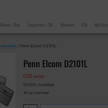
Nieuws – Blog
Zaagservice – CNC
Maatwerk
B2B
Mijn Acco
 schotels
/ Penn Elcom D2101L
Penn Elcom D2101L
€
3,93
excl btw
D2101L tourlabel
45 op voorraad
Penn Elcom D2101L aantal