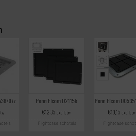
n
536/07z
Penn Elcom D2115k
Penn Elcom D053
€
12,35
€
19,15
btw
excl btw
excl btw
hotels
Flightcase schotels
Flightcase schot