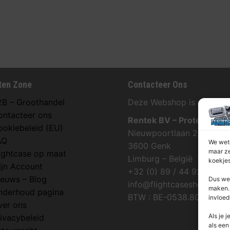
ten Zone
Contacteer Ons
2B – Groothandel
Deze Webshop is onderdee
ontacteer ons
Rentek BV – Protekt
ookiebeleid (EU)
Nieuwpoortlaan 21 / 1
AQ
We wete
3600 Genk
maar ze
lightcase op maat
Limburg – België
koekjes
ijn Account
+32 (0) 89 / 44 92 07
ieuws – Blog
Dus we 
info@flightcaseshop.be
maken. 
nderhoud pagina
BTW : BE-0538.802.039
invloed
ver ons
Als je j
ivacybeleid
als een