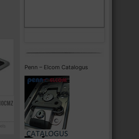
Klik om marketing cookies te
Facebook
accepteren en deze inhoud in te
schakelen
Penn – Elcom Catalogus
510CMZ
els