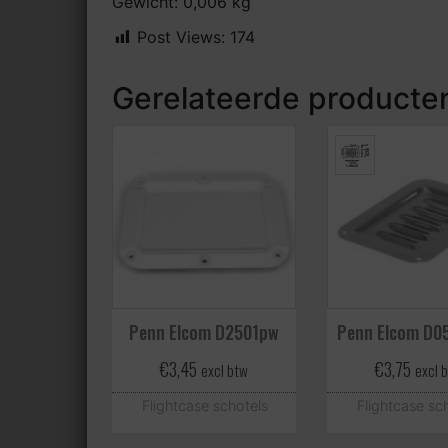
Gewicht: 0,006 kg
Post Views:
174
Gerelateerde producte
Penn Elcom D2501pw
Penn Elcom D0
€
3,45
€
3,75
excl btw
excl 
Flightcase schotels
Flightcase sc