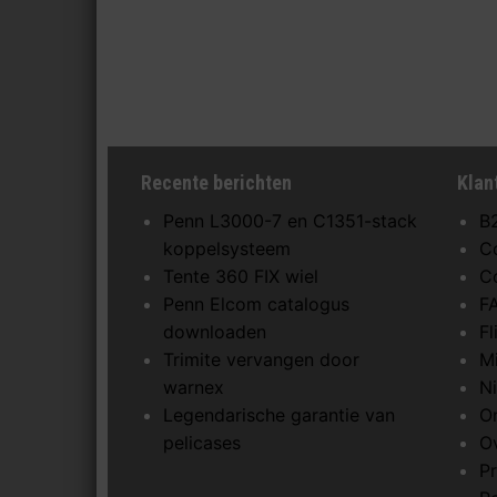
Recente berichten
Klan
Penn L3000-7 en C1351-stack
B
koppelsysteem
C
Tente 360 FIX wiel
C
Penn Elcom catalogus
F
downloaden
F
Trimite vervangen door
M
warnex
N
Legendarische garantie van
O
pelicases
O
Pr