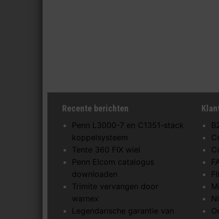
Recente berichten
Klan
Penn L3000-7 en C1351-stack
B
koppelsysteem
C
Tente 360 FIX wiel
C
Penn Elcom catalogus
F
downloaden
F
Trimite vervangen door
M
warnex
N
Legendarische garantie van
O