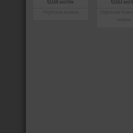
€
0,68
€
0,63
excl btw
excl 
Flightcase hoeken
Flightcase hoek
hoeken