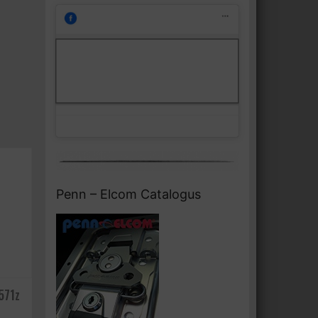
Klik om marketing cookies te
Facebook
accepteren en deze inhoud in te
schakelen
Penn – Elcom Catalogus
571z