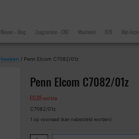
Nieuws – Blog
Zaagservice – CNC
Maatwerk
B2B
Mijn Acco
e hoeken
/ Penn Elcom C7082/01z
Penn Elcom C7082/01z
€
0,89
excl btw
C7082/01z
1 op voorraad (kan nabesteld worden)
Penn Elcom C7082/01z aantal