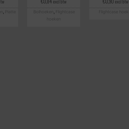
€
0,84
€
0,90
btw
excl btw
excl btw
,
,
en
Platte
Bolhoeken
Flightcase
Flightcase hoe
hoeken