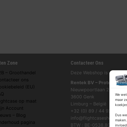
ten Zone
Contacteer Ons
2B – Groothandel
Deze Webshop is onderdee
ontacteer ons
Rentek BV – Protekt
ookiebeleid (EU)
Nieuwpoortlaan 21 / 1
AQ
We wete
3600 Genk
maar ze
lightcase op maat
Limburg – België
koekjes
ijn Account
+32 (0) 89 / 44 92 07
ieuws – Blog
Dus we 
info@flightcaseshop.be
maken. 
nderhoud pagina
BTW : BE-0538.802.039
invloed