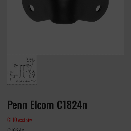
Penn Elcom C1824n
€
1,10
excl btw
C1824n