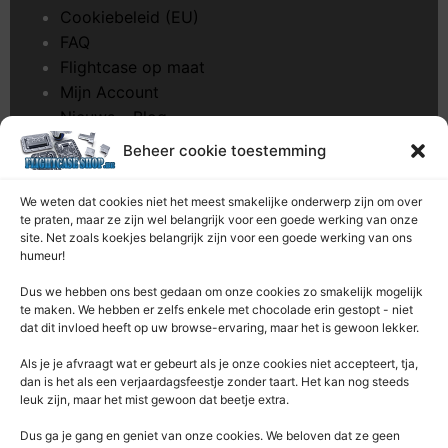
Cookiebeleid (EU)
FAQ
Flightcase op maat
Mijn Account
Nieuws – Blog
Onderhoud pagina
Beheer cookie toestemming
Over ons
Privacybeleid
We weten dat cookies niet het meest smakelijke onderwerp zijn om over
Retourrecht
te praten, maar ze zijn wel belangrijk voor een goede werking van onze
site. Net zoals koekjes belangrijk zijn voor een goede werking van ons
Winkelwagen
humeur!
Zaagservice – CNC
Dus we hebben ons best gedaan om onze cookies zo smakelijk mogelijk
te maken. We hebben er zelfs enkele met chocolade erin gestopt - niet
Contacteer Ons
dat dit invloed heeft op uw browse-ervaring, maar het is gewoon lekker.
Deze Webshop is onderdeel van:
Als je je afvraagt ​​wat er gebeurt als je onze cookies niet accepteert, tja,
Rentek BV – Protekt
dan is het als een verjaardagsfeestje zonder taart. Het kan nog steeds
leuk zijn, maar het mist gewoon dat beetje extra.
Nieuwpoortlaan 21 / 1
3600 Genk
Dus ga je gang en geniet van onze cookies. We beloven dat ze geen