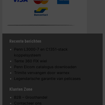
Recente berichten
Penn L3000-7 en C1351-stack
koppelsysteem
Tente 360 FIX wiel
Penn Elcom catalogus downloaden
Trimite vervangen door warnex
Legendarische garantie van pelicases
Klanten Zone
B2B – Groothandel
Contacteer ons