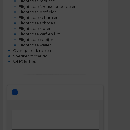
Flightcase mousse
Flightcase N-case onderdelen
Flightcase profielen
Flightcase scharnier
Flightcase schotels
Flightcase sloten
Flightcase verf en lijm
Flightcase voetjes
Flightcase wielen
Overige onderdelen
Speaker materiaal
WHC koffers
Klik om marketing cookies te accepteren
Facebook
en deze inhoud in te schakelen