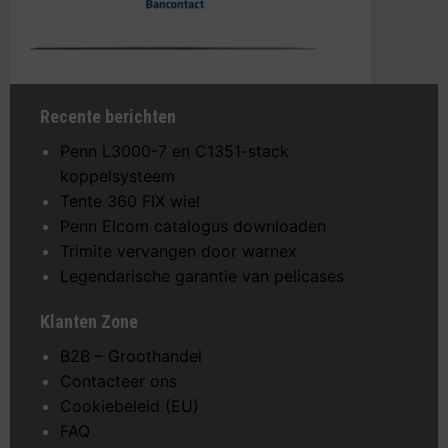
Recente berichten
Penn L3000-7 en C1351-stack
koppelsysteem
Tente 360 FIX wiel
Penn Elcom catalogus downloaden
Trimite vervangen door warnex
Legendarische garantie van pelicases
Klanten Zone
B2B – Groothandel
Contacteer ons
Cookiebeleid (EU)
FAQ