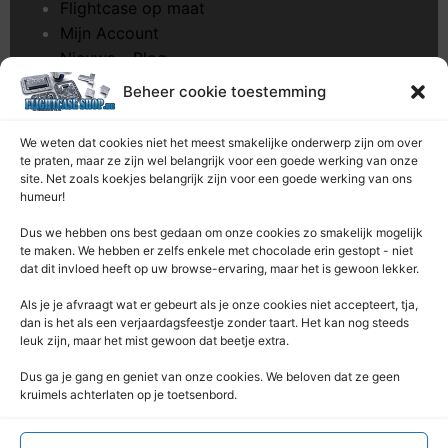
Flightcase op maat
Mijn Account
Nieuws – Blog
Onderhoud pagina
Beheer cookie toestemming
Over ons
Privacybeleid
We weten dat cookies niet het meest smakelijke onderwerp zijn om over
Retourrecht
te praten, maar ze zijn wel belangrijk voor een goede werking van onze
site. Net zoals koekjes belangrijk zijn voor een goede werking van ons
Winkelwagen
humeur!
Zaagservice – CNC
Dus we hebben ons best gedaan om onze cookies zo smakelijk mogelijk
te maken. We hebben er zelfs enkele met chocolade erin gestopt - niet
Contacteer Ons
dat dit invloed heeft op uw browse-ervaring, maar het is gewoon lekker.
Deze Webshop is onderdeel van:
Als je je afvraagt ​​wat er gebeurt als je onze cookies niet accepteert, tja,
Rentek BV – Protekt
dan is het als een verjaardagsfeestje zonder taart. Het kan nog steeds
leuk zijn, maar het mist gewoon dat beetje extra.
Nieuwpoortlaan 21 / 1
3600 Genk
Dus ga je gang en geniet van onze cookies. We beloven dat ze geen
kruimels achterlaten op je toetsenbord.
Limburg – België
+32 (0) 89 / 44 92 07