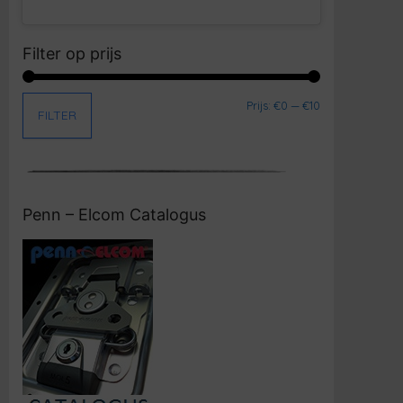
Filter op prijs
Min. prijs
Max. prijs
Prijs:
€0
—
€10
FILTER
Penn – Elcom Catalogus