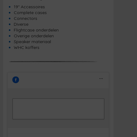
19" Accessoires
Complete cases
Connectors
Diverse
Flightcase onderdelen
Overige onderdelen
Speaker materiaal
WHC koffers
Klik om marketing cookies te accepteren
Facebook
en deze inhoud in te schakelen