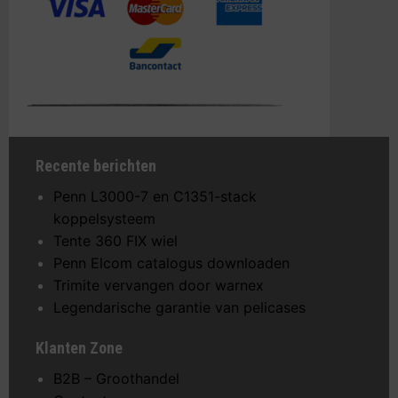
Recente berichten
Penn L3000-7 en C1351-stack
koppelsysteem
Tente 360 FIX wiel
Penn Elcom catalogus downloaden
Trimite vervangen door warnex
Legendarische garantie van pelicases
Klanten Zone
B2B – Groothandel