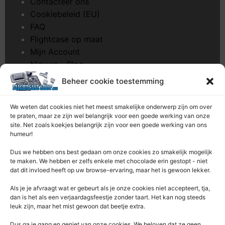
Contacteer ons
Cookiebeleid (EU)
FAQ
Flightcase op maat
Mijn Account
Nieuws – Blog
Onderhoud pagina
Beheer cookie toestemming
Over ons
Privacybeleid
We weten dat cookies niet het meest smakelijke onderwerp zijn om over
Retourrecht
te praten, maar ze zijn wel belangrijk voor een goede werking van onze
site. Net zoals koekjes belangrijk zijn voor een goede werking van ons
Winkelwagen
humeur!
Zaagservice – CNC
Dus we hebben ons best gedaan om onze cookies zo smakelijk mogelijk
te maken. We hebben er zelfs enkele met chocolade erin gestopt - niet
Contacteer Ons
dat dit invloed heeft op uw browse-ervaring, maar het is gewoon lekker.
Deze Webshop is onderdeel van:
Als je je afvraagt ​​wat er gebeurt als je onze cookies niet accepteert, tja,
Rentek BV – Protekt
dan is het als een verjaardagsfeestje zonder taart. Het kan nog steeds
leuk zijn, maar het mist gewoon dat beetje extra.
Nieuwpoortlaan 21 / 1
3600 Genk
Dus ga je gang en geniet van onze cookies. We beloven dat ze geen